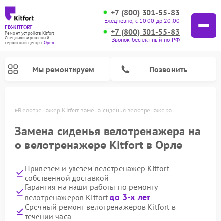
+7 (800) 301-55-83
Ежедневно, с 10:00 до 20:00
FIX-KITFORT
+7 (800) 301-55-83
Ремонт устройств Kitfort
Специализированный
Звонок бесплатный по РФ
cервисный центр г.
Орёл
Мы ремонтируем
Позвонить
 Орле
Велотренажер Kitfort замена сиденья велотренажера
Замена сиденья велотренажера на
о велотренажере Kitfort в Орле
Привезем и увезем велотренажер Kitfort
собственной доставкой
Гарантия на наши работы по ремонту
до 3-х лет
велотренажеров Kitfort
Ремонт роботов-стеклоочистителей Kitfort
Ремонт роботов-пылесосов Kitfort
Ремонт планетарных миксеров Kitfort
Ремонт очистителей воздуха Kitfort
Ремонт вертикальных пылесосов Kitfort
Ремонт индукционных плит Kitfort
Ремонт увлажнителей воздуха Kitfort
Ремонт гладильных систем Kitfort
Срочный ремонт велотренажеров Kitfort в
течении часа