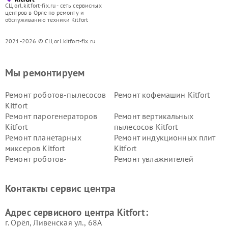
СЦ orl.kitfort-fix.ru - сеть сервисных
центров в Орле по ремонту и
обслуживанию техники Kitfort
2021-2026 © СЦ orl.kitfort-fix.ru
Мы ремонтируем
Ремонт роботов-пылесосов
Ремонт кофемашин Kitfort
Kitfort
Ремонт парогенераторов
Ремонт вертикальных
Kitfort
пылесосов Kitfort
Ремонт планетарных
Ремонт индукционных плит
миксеров Kitfort
Kitfort
Ремонт роботов-
Ремонт увлажнителей
стеклоочистителей Kitfort
воздуха Kitfort
Ремонт очистителей воздуха
Ремонт велотренажеров
Контакты сервис центра
Kitfort
Kitfort
Ремонт гладильных систем
Ремонт беговых дорожек
Адрес сервисного центра Kitfort:
Kitfort
Kitfort
г. Орёл, Ливенская ул., 68А