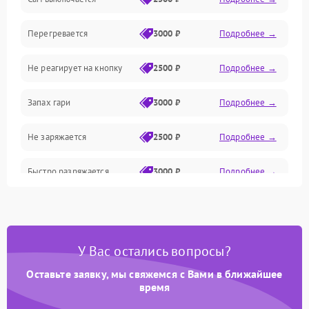
Привод/Магнитная система
Перегревается
3000 ₽
Подробнее →
Механические/Электроника
Не реагирует на кнопку
2500 ₽
Подробнее →
Оптика
Запах гари
3000 ₽
Подробнее →
Не заряжается
2500 ₽
Подробнее →
Быстро разряжается
3000 ₽
Подробнее →
Перегрев
3200 ₽
Подробнее →
Сбой блока питания
3500 ₽
Подробнее →
У Вас остались вопросы?
Оставьте заявку, мы свяжемся с Вами в ближайшее
время