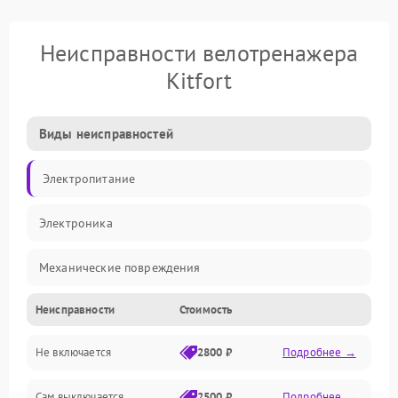
Неисправности велотренажера
Kitfort
Виды неисправностей
Электропитание
Электроника
Механические повреждения
Неисправности
Стоимость
Управление
Не включается
2800 ₽
Подробнее →
Механика
Сам выключается
2500 ₽
Подробнее →