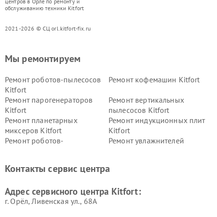
центров в Орле по ремонту и
обслуживанию техники Kitfort
2021-2026 © СЦ orl.kitfort-fix.ru
Мы ремонтируем
Ремонт роботов-пылесосов
Ремонт кофемашин Kitfort
Kitfort
Ремонт парогенераторов
Ремонт вертикальных
Kitfort
пылесосов Kitfort
Ремонт планетарных
Ремонт индукционных плит
миксеров Kitfort
Kitfort
Ремонт роботов-
Ремонт увлажнителей
стеклоочистителей Kitfort
воздуха Kitfort
Ремонт очистителей воздуха
Ремонт велотренажеров
Контакты сервис центра
Kitfort
Kitfort
Ремонт гладильных систем
Ремонт беговых дорожек
Адрес сервисного центра Kitfort:
Kitfort
Kitfort
г. Орёл, Ливенская ул., 68А