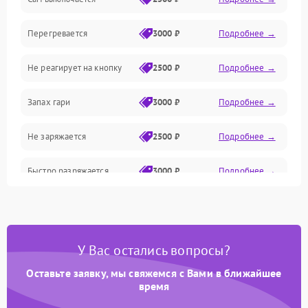
Привод/Магнитная система
Перегревается
3000 ₽
Подробнее →
Механические/Электроника
Не реагирует на кнопку
2500 ₽
Подробнее →
Оптика
Запах гари
3000 ₽
Подробнее →
Не заряжается
2500 ₽
Подробнее →
Быстро разряжается
3000 ₽
Подробнее →
Перегрев
3200 ₽
Подробнее →
Сбой блока питания
3500 ₽
Подробнее →
У Вас остались вопросы?
Оставьте заявку, мы свяжемся с Вами в ближайшее
время