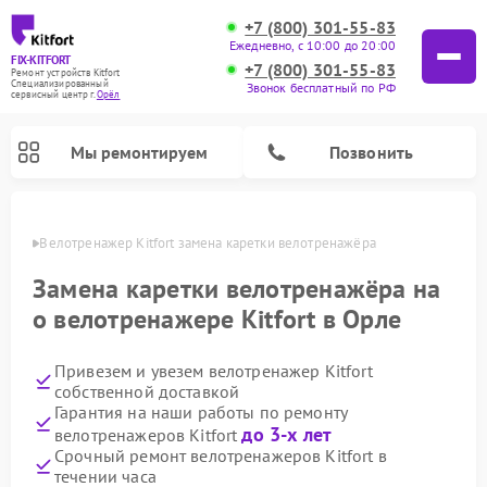
+7 (800) 301-55-83
Ежедневно, с 10:00 до 20:00
FIX-KITFORT
+7 (800) 301-55-83
Ремонт устройств Kitfort
Специализированный
Звонок бесплатный по РФ
cервисный центр г.
Орёл
Мы ремонтируем
Позвонить
 Орле
Велотренажер Kitfort замена каретки велотренажёра
Замена каретки велотренажёра на
о велотренажере Kitfort в Орле
Привезем и увезем велотренажер Kitfort
собственной доставкой
Гарантия на наши работы по ремонту
до 3-х лет
велотренажеров Kitfort
Ремонт роботов-стеклоочистителей Kitfort
Ремонт роботов-пылесосов Kitfort
Ремонт планетарных миксеров Kitfort
Ремонт очистителей воздуха Kitfort
Ремонт вертикальных пылесосов Kitfort
Ремонт индукционных плит Kitfort
Ремонт увлажнителей воздуха Kitfort
Ремонт гладильных систем Kitfort
Срочный ремонт велотренажеров Kitfort в
течении часа