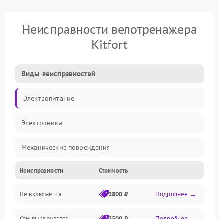
Неисправности велотренажера
Kitfort
Виды неисправностей
Электропитание
Электроника
Механические повреждения
Неисправности
Стоимость
Управление
Не включается
2800 ₽
Подробнее →
Механика
Сам выключается
2500 ₽
Подробнее →