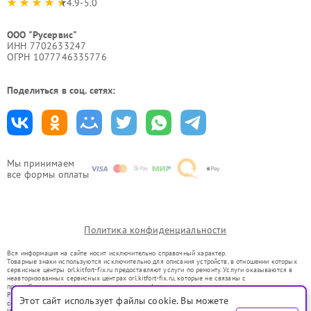
4.9-5.0
ООО "Русервис"
ИНН 7702633247
ОГРН 1077746335776
Поделиться в соц. сетях:
Мы принимаем
все формы оплаты
Политика конфиденциальности
Вся информация на сайте носит исключительно справочный характер.
Товарные знаки используются исключительно для описания устройств, в отношении которых
сервисные центры orl.kitfort-fix.ru предоставляют услуги по ремонту. Услуги оказываются в
неавторизованных сервисных центрах orl.kitfort-fix.ru, которые не связаны с
правообладателями товарных знаков или их официальными представителями.
Ремонт осуществляется для устройств, уже введенных в гражданский оборот в соответствии
Этот сайт использует файлы cookie. Вы можете
со статьей 1487 ГК РФ.