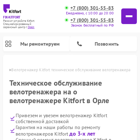
+7 (800) 301-55-83
Ежедневно, с 10:00 до 20:00
FIX-KITFORT
+7 (800) 301-55-83
Ремонт устройств Kitfort
Специализированный
Звонок бесплатный по РФ
cервисный центр г.
Орёл
Мы ремонтируем
Позвонить
 Орле
Велотренажер Kitfort техническое обслуживание велотренажера
Техническое обслуживание
велотренажера на о
велотренажере Kitfort в Орле
Привезем и увезем велотренажер Kitfort
собственной доставкой
Гарантия на наши работы по ремонту
Ремонт роботов-стеклоочистителей Kitfort
Ремонт роботов-пылесосов Kitfort
Ремонт планетарных миксеров Kitfort
Ремонт очистителей воздуха Kitfort
Ремонт вертикальных пылесосов Kitfort
Ремонт индукционных плит Kitfort
Ремонт увлажнителей воздуха Kitfort
Ремонт гладильных систем Kitfort
до 3-х лет
велотренажеров Kitfort
Срочный ремонт велотренажеров Kitfort в