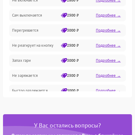
Не включается
2800 ₽
Подробнее →
Механика
Сам выключается
2500 ₽
Подробнее →
Привод/Магнитная система
Перегревается
3000 ₽
Подробнее →
Механические/Электроника
Не реагирует на кнопку
2500 ₽
Подробнее →
Оптика
Запах гари
3000 ₽
Подробнее →
Не заряжается
2500 ₽
Подробнее →
Быстро разряжается
3000 ₽
Подробнее →
Перегрев
3200 ₽
Подробнее →
Сбой блока питания
3500 ₽
Подробнее →
У Вас остались вопросы?