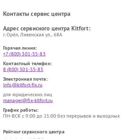
стеклоочистителей Kitfort
воздуха Kitfort
Ремонт очистителей воздуха
Ремонт велотренажеров
Контакты сервис центра
Kitfort
Kitfort
Ремонт гладильных систем
Ремонт беговых дорожек
Адрес сервисного центра Kitfort:
Kitfort
Kitfort
г. Орёл, Ливенская ул., 68А
Горячая линия:
+7 (800) 301-55-83
Контактный телефон:
8 (800) 301-55-83
Электронная почта:
info@kitfort-fix.ru
для юридических лиц
manager@fix-kitfort.ru
График работы:
ПН-ВСК с 9:00 до 21:00 без перерывов и выходных
Рейтинг сервисного центра