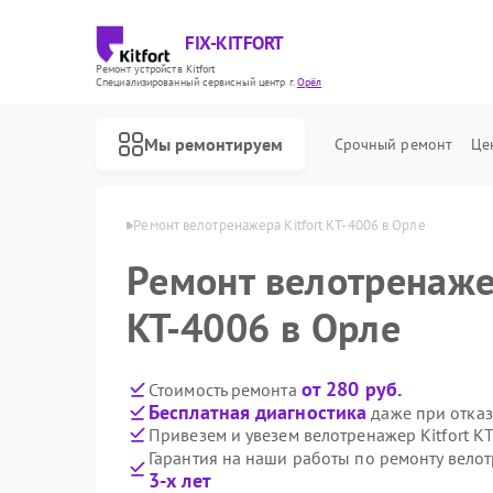
FIX-KITFORT
Ремонт устройств Kitfort
Специализированный cервисный центр г.
Орёл
Мы ремонтируем
Срочный ремонт
Це
еров Kitfort в Орле
Ремонт велотренажера Kitfort КТ-4006 в Орле
Ремонт велотренажер
КТ-4006 в Орле
от 280 руб.
Стоимость ремонта
Бесплатная диагностика
даже при отказ
Привезем и увезем велотренажер Kitfort К
Гарантия на наши работы по ремонту велот
3-х лет
Ремонт роботов-пылесосов Kitfort
Ремонт парогенераторов Kitfort
Ремонт вертикальных пылесосов Kitfort
Ремонт планетарных миксеров Kitfort
Ремонт индукционных плит Kitfort
Ремонт роботов-стеклоочистителей Kitfort
Ремонт увлажнителей воздуха Kitfort
Ремонт очистителей воздуха Kitfort
Ремонт гладильных систем Kitfort
Ремонт беговых дорожек Kitfort