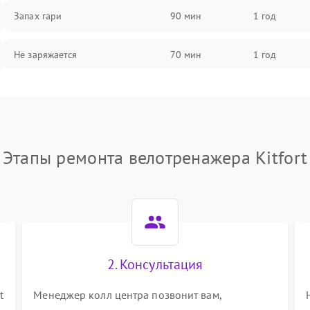
Запах гари
90 мин
1 год
Не заряжается
70 мин
1 год
Быстро разряжается
70 мин
1 год
Перегрев
85 мин
1 год
Этапы ремонта велотренажера Kitfort
Сбой блока питания
85 мин
1 год
2. Консультация
t
Менеджер колл центра позвонит вам,