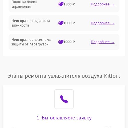
Поломка блока
1500 ₽
Подробнее →
управления
Датчики
Неисправность датчика
1000 ₽
Подробнее →
влажности
Неисправность системы
1000 ₽
Подробнее →
защиты от перегрузок
Повреждение системы
автоматического
1000 ₽
Подробнее →
отключения
Этапы ремонта увлажнителя воздуха Kitfort
Поломка системы защиты
1000 ₽
Подробнее →
от короткого замыкания
Неисправность системы
1000 ₽
Подробнее →
защиты от перегрева
1. Вы оставляете заявку
Повреждение системы
защиты от
1000 ₽
Подробнее →