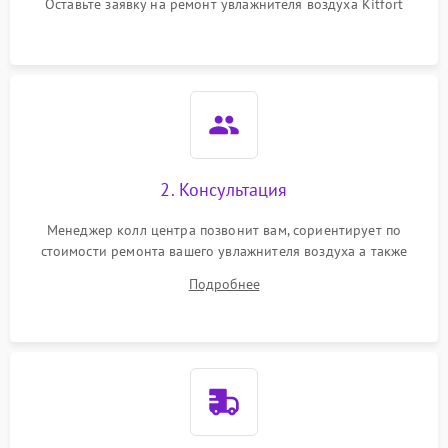
перенапряжения
Оставьте заявку на ремонт увлажнителя воздуха Kitfort
Неисправность системы
1000 ₽
Подробнее →
защиты от замыкания
Повреждение системы
1000 ₽
Подробнее →
защиты от перегрузок
Не отключается
1300 ₽
Подробнее →
2. Консультация
Менеджер колл центра позвонит вам, сориентирует по
стоимости ремонта вашего увлажнителя воздуха а также
ответит на все ваши вопросы.
Подробнее