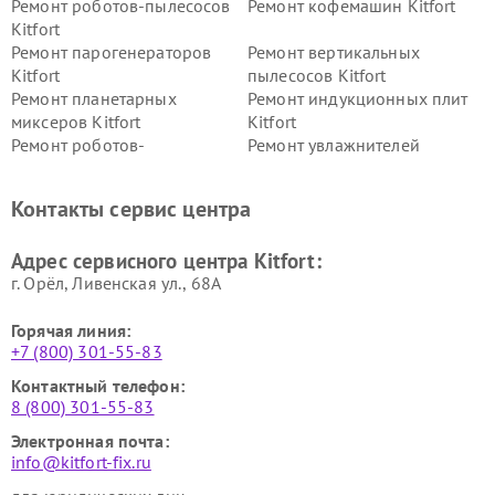
Ремонт роботов-пылесосов
Ремонт кофемашин Kitfort
Kitfort
Ремонт парогенераторов
Ремонт вертикальных
Kitfort
пылесосов Kitfort
Ремонт планетарных
Ремонт индукционных плит
миксеров Kitfort
Kitfort
Ремонт роботов-
Ремонт увлажнителей
стеклоочистителей Kitfort
воздуха Kitfort
Ремонт очистителей воздуха
Ремонт велотренажеров
Контакты сервис центра
Kitfort
Kitfort
Ремонт гладильных систем
Ремонт беговых дорожек
Адрес сервисного центра Kitfort:
Kitfort
Kitfort
г. Орёл, Ливенская ул., 68А
Горячая линия:
+7 (800) 301-55-83
Контактный телефон:
8 (800) 301-55-83
Электронная почта:
info@kitfort-fix.ru