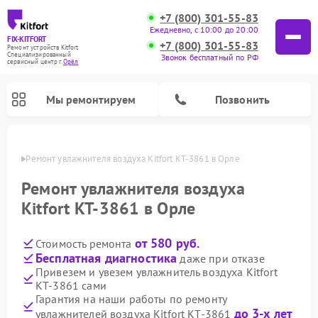
+7 (800) 301-55-83
Ежедневно, с 10:00 до 20:00
FIX-KITFORT
+7 (800) 301-55-83
Ремонт устройств Kitfort
Специализированный
Звонок бесплатный по РФ
cервисный центр г.
Орёл
Мы ремонтируем
Позвонить
 Орле
Ремонт увлажнителя воздуха Kitfort КТ-3861 в Орле
Ремонт увлажнителя воздуха
Kitfort КТ-3861 в Орле
от 580 руб.
Стоимость ремонта
Бесплатная диагностика
даже при отказе
Привезем и увезем увлажнитель воздуха Kitfort
КТ-3861 сами
Ремонт роботов-стеклоочистителей Kitfort
Ремонт роботов-пылесосов Kitfort
Ремонт планетарных миксеров Kitfort
Ремонт вертикальных пылесосов Kitfort
Ремонт индукционных плит Kitfort
Ремонт очистителей воздуха Kitfort
Ремонт гладильных систем Kitfort
Гарантия на наши работы по ремонту
до 3-х лет
увлажнителей воздуха Kitfort КТ-3861