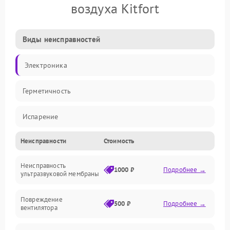
воздуха Kitfort
Виды неисправностей
Электроника
Герметичность
Испарение
Неисправности
Стоимость
Водяной тракт
Неисправность
Механические повреждения
1000 ₽
Подробнее →
ультразвуковой мембраны
Электропитание
Повреждение
500 ₽
Подробнее →
вентилятора
Управление