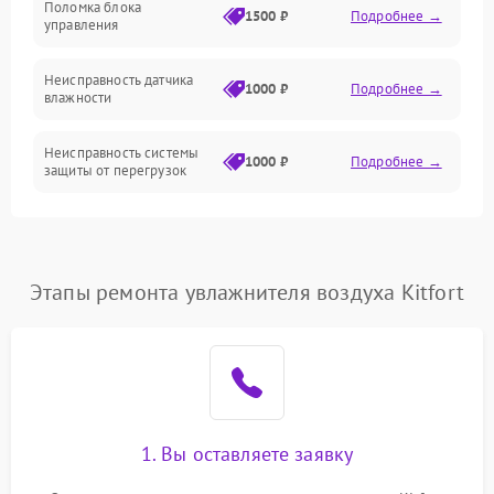
Поломка блока
1500 ₽
Подробнее →
управления
Датчики
Неисправность датчика
1000 ₽
Подробнее →
влажности
Неисправность системы
1000 ₽
Подробнее →
защиты от перегрузок
Повреждение системы
автоматического
1000 ₽
Подробнее →
отключения
Этапы ремонта увлажнителя воздуха Kitfort
Поломка системы защиты
1000 ₽
Подробнее →
от короткого замыкания
Неисправность системы
1000 ₽
Подробнее →
защиты от перегрева
1. Вы оставляете заявку
Повреждение системы
защиты от
1000 ₽
Подробнее →