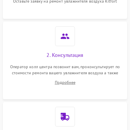
перенапряжения
Оставьте заявку на ремонт увлажнителя воздуха Kitfort
Неисправность системы
1000 ₽
Подробнее →
защиты от замыкания
Повреждение системы
1000 ₽
Подробнее →
защиты от перегрузок
Не отключается
1300 ₽
Подробнее →
2. Консультация
Оператор колл центра позвонит вам, проконсультирует по
стоимости ремонта вашего увлажнителя воздуха а также
ответит на все ваши вопросы.
Подробнее