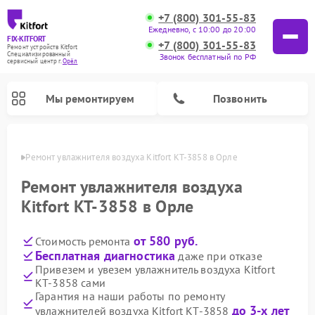
+7 (800) 301-55-83
Ежедневно, с 10:00 до 20:00
FIX-KITFORT
+7 (800) 301-55-83
Ремонт устройств Kitfort
Специализированный
Звонок бесплатный по РФ
cервисный центр г.
Орёл
Мы ремонтируем
Позвонить
 Орле
Ремонт увлажнителя воздуха Kitfort КТ-3858 в Орле
Ремонт увлажнителя воздуха
Kitfort КТ-3858 в Орле
от 580 руб.
Стоимость ремонта
Бесплатная диагностика
даже при отказе
Привезем и увезем увлажнитель воздуха Kitfort
КТ-3858 сами
Ремонт роботов-стеклоочистителей Kitfort
Ремонт роботов-пылесосов Kitfort
Ремонт планетарных миксеров Kitfort
Ремонт вертикальных пылесосов Kitfort
Ремонт индукционных плит Kitfort
Ремонт очистителей воздуха Kitfort
Ремонт гладильных систем Kitfort
Гарантия на наши работы по ремонту
до 3-х лет
увлажнителей воздуха Kitfort КТ-3858