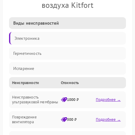
воздуха Kitfort
Виды неисправностей
Электроника
Герметичность
Испарение
Неисправности
Стоимость
Водяной тракт
Неисправность
Механические повреждения
1000 ₽
Подробнее →
ультразвуковой мембраны
Электропитание
Повреждение
500 ₽
Подробнее →
вентилятора
Управление