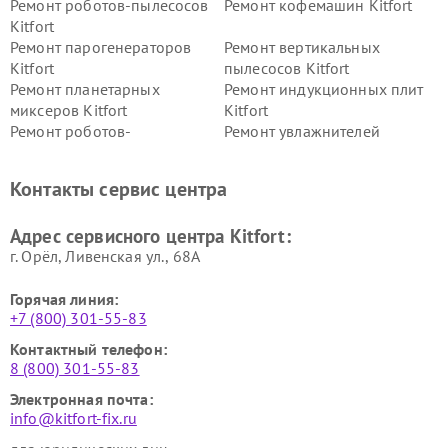
Ремонт роботов-пылесосов
Ремонт кофемашин Kitfort
Kitfort
Ремонт парогенераторов
Ремонт вертикальных
Kitfort
пылесосов Kitfort
Ремонт планетарных
Ремонт индукционных плит
миксеров Kitfort
Kitfort
Ремонт роботов-
Ремонт увлажнителей
стеклоочистителей Kitfort
воздуха Kitfort
Ремонт очистителей воздуха
Ремонт велотренажеров
Контакты сервис центра
Kitfort
Kitfort
Ремонт гладильных систем
Ремонт беговых дорожек
Адрес сервисного центра Kitfort:
Kitfort
Kitfort
г. Орёл, Ливенская ул., 68А
Горячая линия:
+7 (800) 301-55-83
Контактный телефон:
8 (800) 301-55-83
Электронная почта:
info@kitfort-fix.ru