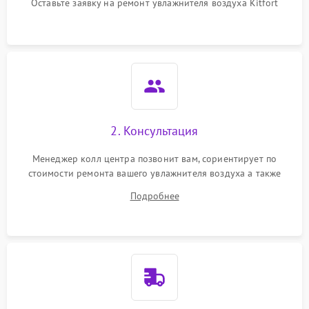
перенапряжения
Оставьте заявку на ремонт увлажнителя воздуха Kitfort
Неисправность системы
1000 ₽
Подробнее →
защиты от замыкания
Повреждение системы
1000 ₽
Подробнее →
защиты от перегрузок
Не отключается
1300 ₽
Подробнее →
2. Консультация
Менеджер колл центра позвонит вам, сориентирует по
стоимости ремонта вашего увлажнителя воздуха а также
ответит на все ваши вопросы.
Подробнее