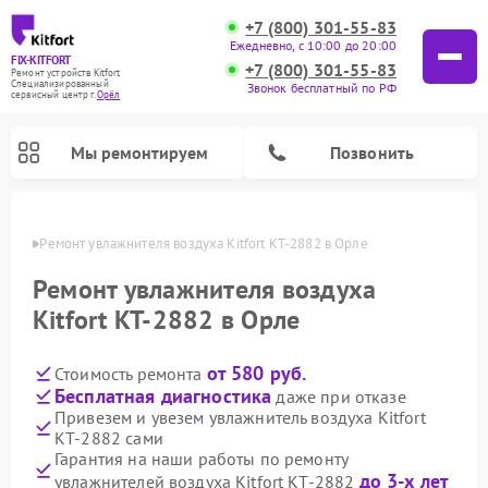
+7 (800) 301-55-83
Ежедневно, с 10:00 до 20:00
FIX-KITFORT
+7 (800) 301-55-83
Ремонт устройств Kitfort
Специализированный
Звонок бесплатный по РФ
cервисный центр г.
Орёл
Мы ремонтируем
Позвонить
 Орле
Ремонт увлажнителя воздуха Kitfort КТ-2882 в Орле
Ремонт увлажнителя воздуха
Kitfort КТ-2882 в Орле
от 580 руб.
Стоимость ремонта
Бесплатная диагностика
даже при отказе
Привезем и увезем увлажнитель воздуха Kitfort
КТ-2882 сами
Ремонт роботов-стеклоочистителей Kitfort
Ремонт роботов-пылесосов Kitfort
Ремонт планетарных миксеров Kitfort
Ремонт вертикальных пылесосов Kitfort
Ремонт индукционных плит Kitfort
Ремонт очистителей воздуха Kitfort
Ремонт гладильных систем Kitfort
Гарантия на наши работы по ремонту
до 3-х лет
увлажнителей воздуха Kitfort КТ-2882