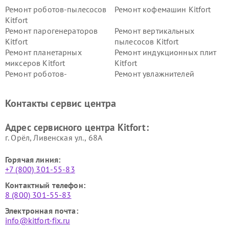
Ремонт роботов-пылесосов
Ремонт кофемашин Kitfort
Kitfort
Ремонт парогенераторов
Ремонт вертикальных
Kitfort
пылесосов Kitfort
Ремонт планетарных
Ремонт индукционных плит
миксеров Kitfort
Kitfort
Ремонт роботов-
Ремонт увлажнителей
стеклоочистителей Kitfort
воздуха Kitfort
Ремонт очистителей воздуха
Ремонт велотренажеров
Контакты сервис центра
Kitfort
Kitfort
Ремонт гладильных систем
Ремонт беговых дорожек
Адрес сервисного центра Kitfort:
Kitfort
Kitfort
г. Орёл, Ливенская ул., 68А
Горячая линия:
+7 (800) 301-55-83
Контактный телефон:
8 (800) 301-55-83
Электронная почта:
info@kitfort-fix.ru