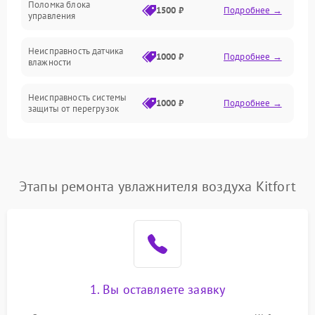
Поломка блока
1500 ₽
Подробнее →
управления
Датчики
Неисправность датчика
1000 ₽
Подробнее →
влажности
Неисправность системы
1000 ₽
Подробнее →
защиты от перегрузок
Повреждение системы
автоматического
1000 ₽
Подробнее →
отключения
Этапы ремонта увлажнителя воздуха Kitfort
Поломка системы защиты
1000 ₽
Подробнее →
от короткого замыкания
Неисправность системы
1000 ₽
Подробнее →
защиты от перегрева
1. Вы оставляете заявку
Повреждение системы
защиты от
1000 ₽
Подробнее →