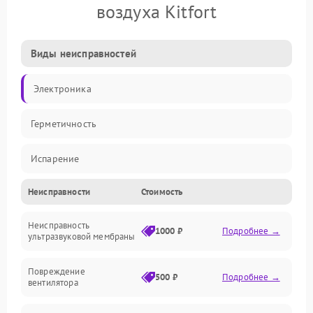
воздуха Kitfort
Виды неисправностей
Электроника
Герметичность
Испарение
Неисправности
Стоимость
Водяной тракт
Неисправность
Механические повреждения
1000 ₽
Подробнее →
ультразвуковой мембраны
Электропитание
Повреждение
500 ₽
Подробнее →
вентилятора
Управление