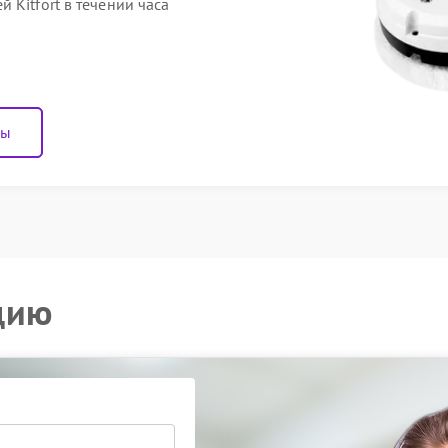
 Kitfort в течении часа
ны
цию