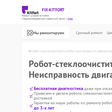
FIX-KITFORT
Ремонт устройств Kitfort
Специализированный cервисный центр г.
Орёл
Мы ремонтируем
Срочный ремонт
Це
елей Kitfort в Орле
Робот-стеклоочиститель Kitfort неисправность двигателя
Робот-стеклоочисти
Неисправность двиг
Бесплатная диагностика
даже при отказ
Привезем и увезем робота-стеклоочистител
доставкой
Гарантия на наши работы по ремонту робот
до 3-х лет
Ремонт роботов-пылесосов Kitfort
Ремонт парогенераторов Kitfort
Ремонт вертикальных пылесосов Kitfort
Ремонт планетарных миксеров Kitfort
Ремонт индукционных плит Kitfort
Ремонт увлажнителей воздуха Kitfort
Ремонт очистителей воздуха Kitfort
Ремонт велотренажеров Kitfort
Ремонт гладильных систем Kitfort
Ремонт беговых дорожек Kitfort