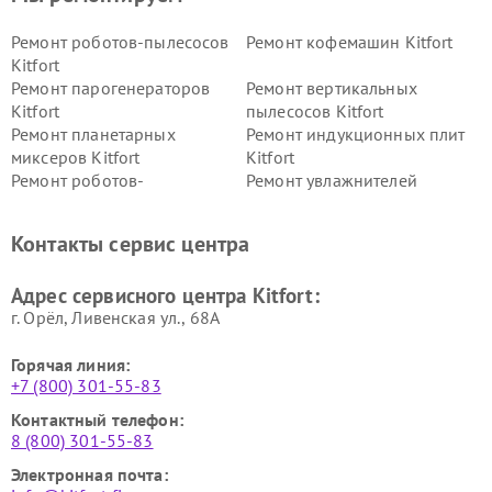
Ремонт роботов-пылесосов
Ремонт кофемашин Kitfort
Kitfort
Ремонт парогенераторов
Ремонт вертикальных
Kitfort
пылесосов Kitfort
Ремонт планетарных
Ремонт индукционных плит
миксеров Kitfort
Kitfort
Ремонт роботов-
Ремонт увлажнителей
стеклоочистителей Kitfort
воздуха Kitfort
Ремонт очистителей воздуха
Ремонт велотренажеров
Контакты сервис центра
Kitfort
Kitfort
Ремонт гладильных систем
Ремонт беговых дорожек
Адрес сервисного центра Kitfort:
Kitfort
Kitfort
г. Орёл, Ливенская ул., 68А
Горячая линия:
+7 (800) 301-55-83
Контактный телефон:
8 (800) 301-55-83
Электронная почта: