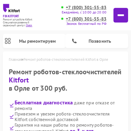
+7 (800) 301-55-83
Ежедневно, с 10:00 до 20:00
FIX-KITFORT
+7 (800) 301-55-83
Ремонт устройств Kitfort
Специализированный
Звонок бесплатный по РФ
cервисный центр г.
Орёл
Мы ремонтируем
Позвонить
Главная
Ремонт роботов-стеклоочистителей Kitfort в Орле
Ремонт роботов-стеклоочистителей
Kitfort
в Орле от 300 руб.
Бесплатная диагностика
даже при отказе от
ремонта
Привезем и увезем робота-стеклоочистителя
Kitfort собственной доставкой
Ремонт роботов-пылесосов Kitfort
Ремонт планетарных миксеров Kitfort
Ремонт увлажнителей воздуха Kitfort
Ремонт вертикальных пылесосов Kitfort
Ремонт индукционных плит Kitfort
Ремонт очистителей воздуха Kitfort
Ремонт гладильных систем Kitfort
Гарантия на наши работы по ремонту роботов-
до 3-х лет