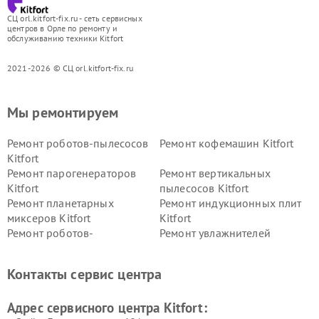
СЦ orl.kitfort-fix.ru - сеть сервисных
центров в Орле по ремонту и
обслуживанию техники Kitfort
2021-2026 © СЦ orl.kitfort-fix.ru
Мы ремонтируем
Ремонт роботов-пылесосов
Ремонт кофемашин Kitfort
Kitfort
Ремонт парогенераторов
Ремонт вертикальных
Kitfort
пылесосов Kitfort
Ремонт планетарных
Ремонт индукционных плит
миксеров Kitfort
Kitfort
Ремонт роботов-
Ремонт увлажнителей
стеклоочистителей Kitfort
воздуха Kitfort
Ремонт очистителей воздуха
Ремонт велотренажеров
Контакты сервис центра
Kitfort
Kitfort
Ремонт гладильных систем
Ремонт беговых дорожек
Адрес сервисного центра Kitfort:
Kitfort
Kitfort