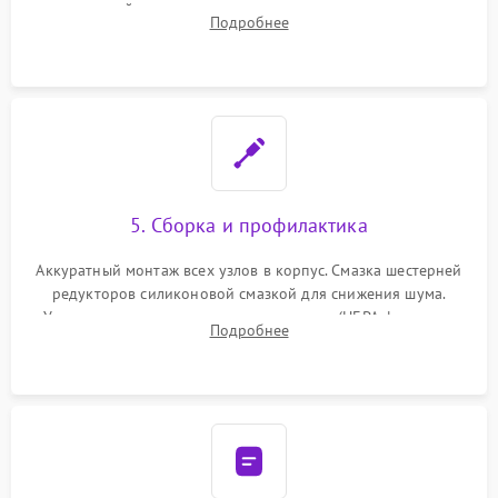
двигателей, изношенного аккумулятора, неисправного
Подробнее
лидара или помпы подачи воды. Восстановление шлейфов и
устранение последствий попадания влаги.
5. Сборка и профилактика
Аккуратный монтаж всех узлов в корпус. Смазка шестерней
редукторов силиконовой смазкой для снижения шума.
Установка новых расходных материалов (HEPA-фильтров,
Подробнее
микрофибры, щеток). Надежная фиксация разъемов и
проверка герметичности водяного контура.