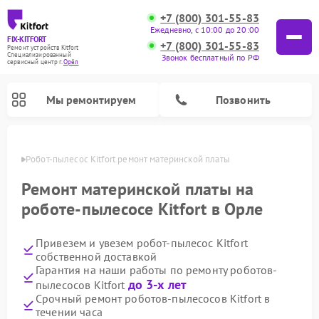
+7 (800) 301-55-83
Ежедневно, с 10:00 до 20:00
FIX-KITFORT
+7 (800) 301-55-83
Ремонт устройств Kitfort
Специализированный
Звонок бесплатный по РФ
cервисный центр г.
Орёл
Мы ремонтируем
Позвонить
 Орле
Робот-пылесос Kitfort ремонт материнской платы
Ремонт материнской платы на
роботе-пылесосе Kitfort в Орле
Привезем и увезем робот-пылесос Kitfort
собственной доставкой
Гарантия на наши работы по ремонту роботов-
до 3-х лет
пылесосов Kitfort
Ремонт вертикальных пылесосов Kitfort
Ремонт индукционных плит Kitfort
Ремонт увлажнителей воздуха Kitfort
Ремонт роботов-стеклоочистителей Kitfort
Ремонт планетарных миксеров Kitfort
Ремонт очистителей воздуха Kitfort
Ремонт гладильных систем Kitfort
Срочный ремонт роботов-пылесосов Kitfort в
течении часа