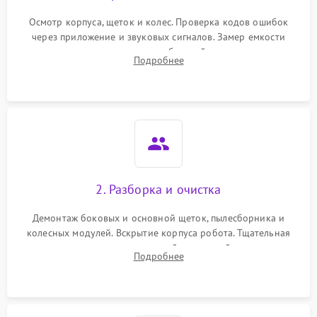
Осмотр корпуса, щеток и колес. Проверка кодов ошибок
через приложение и звуковых сигналов. Замер емкости
аккумулятора и тестирование базовой станции зарядки.
Подробнее
Оценка работы лидара, бампера и датчиков падения для
локализации неисправности.
2. Разборка и очистка
Демонтаж боковых и основной щеток, пылесборника и
колесных модулей. Вскрытие корпуса робота. Тщательная
очистка внутренних полостей, шестерней и плат от
Подробнее
скопившейся пыли, волос и шерсти животных с
использованием сжатого воздуха и щеток.