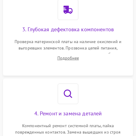
3. Глубокая дефектовка компонентов
Проверка материнской платы на наличие окислений и
выгоревших элементов. Прозвонка цепей питания,
тестирование приводных моторов колес и турбины
Подробнее
всасывания. Оценка состояния оптических и инфракрасных
датчиков, а также механизма лазерного дальномера.
4. Ремонт и замена деталей
Компонентный ремонт системной платы, пайка
поврежденных контактов. Замена вышедших из строя