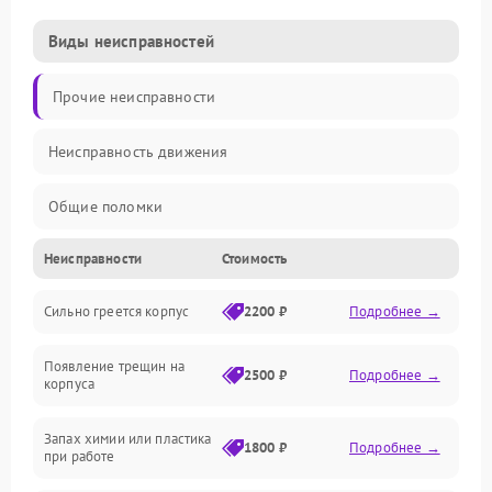
Виды неисправностей
Прочие неисправности
Неисправность движения
Общие поломки
Неисправности
Стоимость
Неисправность датчиков
Сильно греется корпус
2200 ₽
Подробнее →
Неисправность программного обеспечения
Появление трещин на
Проблемы с сигналом
2500 ₽
Подробнее →
корпуса
Неисправность резервуаров и систем подачи воды
Запах химии или пластика
1800 ₽
Подробнее →
при работе
Проблемы с механикой