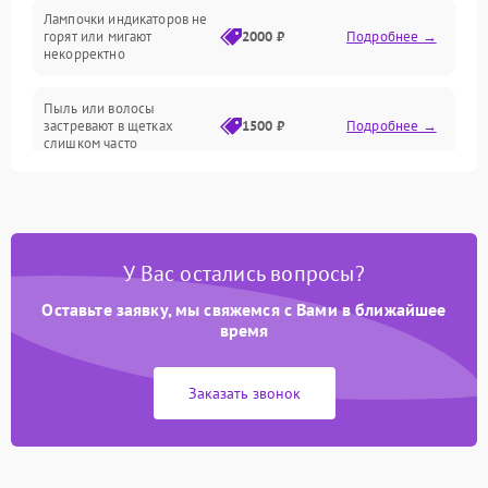
Лампочки индикаторов не
горят или мигают
2000 ₽
Подробнее →
Батарея
некорректно
Режим работы
Пыль или волосы
застревают в щетках
1500 ₽
Подробнее →
слишком часто
Программные сбои
У Вас остались вопросы?
Оставьте заявку, мы свяжемся с Вами в ближайшее
время
Заказать звонок