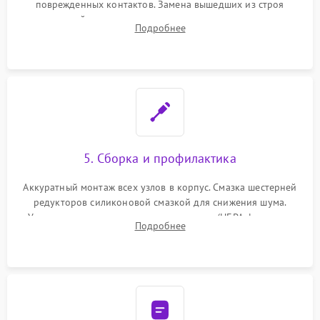
поврежденных контактов. Замена вышедших из строя
двигателей, изношенного аккумулятора, неисправного
Подробнее
лидара или помпы подачи воды. Восстановление шлейфов и
устранение последствий попадания влаги.
5. Сборка и профилактика
Аккуратный монтаж всех узлов в корпус. Смазка шестерней
редукторов силиконовой смазкой для снижения шума.
Установка новых расходных материалов (HEPA-фильтров,
Подробнее
микрофибры, щеток). Надежная фиксация разъемов и
проверка герметичности водяного контура.