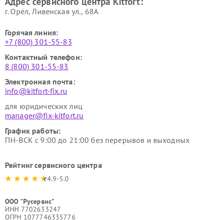
Адрес сервисного центра Kitfort:
Kitfort
Kitfort
г. Орёл, Ливенская ул., 68А
Горячая линия:
+7 (800) 301-55-83
Контактный телефон:
8 (800) 301-55-83
Электронная почта:
info@kitfort-fix.ru
для юридических лиц
manager@fix-kitfort.ru
График работы:
ПН-ВСК с 9:00 до 21:00 без перерывов и выходных
Рейтинг сервисного центра
4.9-5.0
ООО "Русервис"
ИНН 7702633247
ОГРН 1077746335776