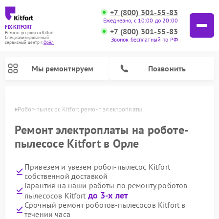
+7 (800) 301-55-83
Ежедневно, с 10:00 до 20:00
FIX-KITFORT
+7 (800) 301-55-83
Ремонт устройств Kitfort
Специализированный
Звонок бесплатный по РФ
cервисный центр г.
Орёл
Мы ремонтируем
Позвонить
 Орле
Робот-пылесос Kitfort ремонт электроплаты
Ремонт электроплаты на роботе-
пылесосе Kitfort в Орле
Привезем и увезем робот-пылесос Kitfort
собственной доставкой
Гарантия на наши работы по ремонту роботов-
до 3-х лет
пылесосов Kitfort
Ремонт вертикальных пылесосов Kitfort
Ремонт индукционных плит Kitfort
Ремонт увлажнителей воздуха Kitfort
Ремонт роботов-стеклоочистителей Kitfort
Ремонт планетарных миксеров Kitfort
Ремонт очистителей воздуха Kitfort
Ремонт гладильных систем Kitfort
Срочный ремонт роботов-пылесосов Kitfort в
течении часа