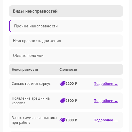
Виды неисправностей
Прочие неисправности
Неисправность движения
Общие поломки
Неисправности
Стоимость
Неисправность датчиков
Сильно греется корпус
2200 ₽
Подробнее →
Неисправность программного обеспечения
Появление трещин на
Проблемы с сигналом
2500 ₽
Подробнее →
корпуса
Неисправность резервуаров и систем подачи воды
Запах химии или пластика
1800 ₽
Подробнее →
при работе
Проблемы с механикой