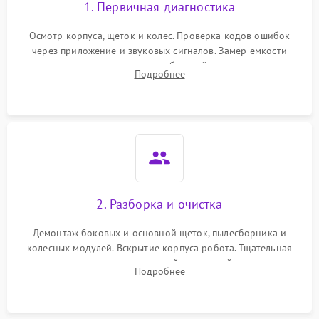
1. Первичная диагностика
Осмотр корпуса, щеток и колес. Проверка кодов ошибок
через приложение и звуковых сигналов. Замер емкости
аккумулятора и тестирование базовой станции зарядки.
Подробнее
Оценка работы лидара, бампера и датчиков падения для
локализации неисправности.
2. Разборка и очистка
Демонтаж боковых и основной щеток, пылесборника и
колесных модулей. Вскрытие корпуса робота. Тщательная
очистка внутренних полостей, шестерней и плат от
Подробнее
скопившейся пыли, волос и шерсти животных с
использованием сжатого воздуха и щеток.