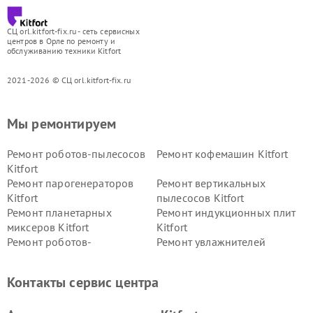
СЦ orl.kitfort-fix.ru - сеть сервисных
центров в Орле по ремонту и
обслуживанию техники Kitfort
2021-2026 © СЦ orl.kitfort-fix.ru
Мы ремонтируем
Ремонт роботов-пылесосов
Ремонт кофемашин Kitfort
Kitfort
Ремонт парогенераторов
Ремонт вертикальных
Kitfort
пылесосов Kitfort
Ремонт планетарных
Ремонт индукционных плит
миксеров Kitfort
Kitfort
Ремонт роботов-
Ремонт увлажнителей
стеклоочистителей Kitfort
воздуха Kitfort
Ремонт очистителей воздуха
Ремонт велотренажеров
Контакты сервис центра
Kitfort
Kitfort
Ремонт гладильных систем
Ремонт беговых дорожек