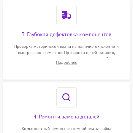
3. Глубокая дефектовка компонентов
Проверка материнской платы на наличие окислений и
выгоревших элементов. Прозвонка цепей питания,
тестирование приводных моторов колес и турбины
Подробнее
всасывания. Оценка состояния оптических и инфракрасных
датчиков, а также механизма лазерного дальномера.
4. Ремонт и замена деталей
Компонентный ремонт системной платы, пайка