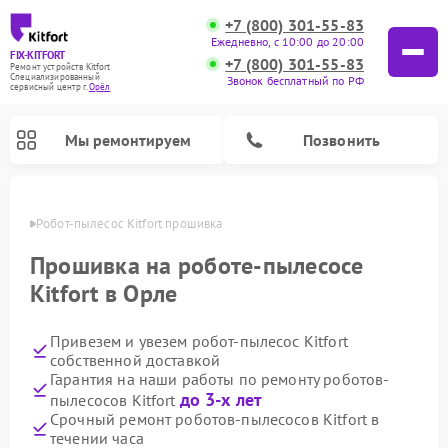
+7 (800) 301-55-83
Ежедневно, с 10:00 до 20:00
FIX-KITFORT
+7 (800) 301-55-83
Ремонт устройств Kitfort
Специализированный
Звонок бесплатный по РФ
cервисный центр г.
Орёл
Мы ремонтируем
Позвонить
 Орле
Робот-пылесос Kitfort прошивка
Прошивка на роботе-пылесосе
Kitfort в Орле
Привезем и увезем робот-пылесос Kitfort
собственной доставкой
Гарантия на наши работы по ремонту роботов-
до 3-х лет
пылесосов Kitfort
Ремонт вертикальных пылесосов Kitfort
Ремонт индукционных плит Kitfort
Ремонт увлажнителей воздуха Kitfort
Ремонт роботов-стеклоочистителей Kitfort
Ремонт планетарных миксеров Kitfort
Ремонт очистителей воздуха Kitfort
Ремонт гладильных систем Kitfort
Срочный ремонт роботов-пылесосов Kitfort в
течении часа