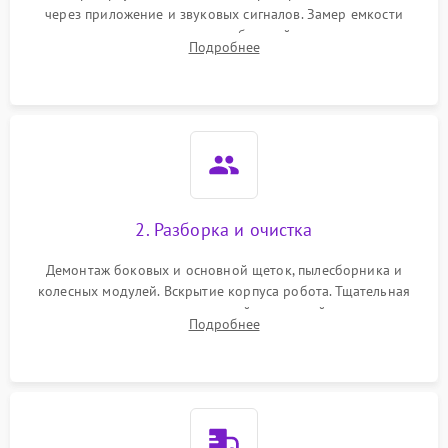
через приложение и звуковых сигналов. Замер емкости
аккумулятора и тестирование базовой станции зарядки.
Подробнее
Оценка работы лидара, бампера и датчиков падения для
локализации неисправности.
2. Разборка и очистка
Демонтаж боковых и основной щеток, пылесборника и
колесных модулей. Вскрытие корпуса робота. Тщательная
очистка внутренних полостей, шестерней и плат от
Подробнее
скопившейся пыли, волос и шерсти животных с
использованием сжатого воздуха и щеток.