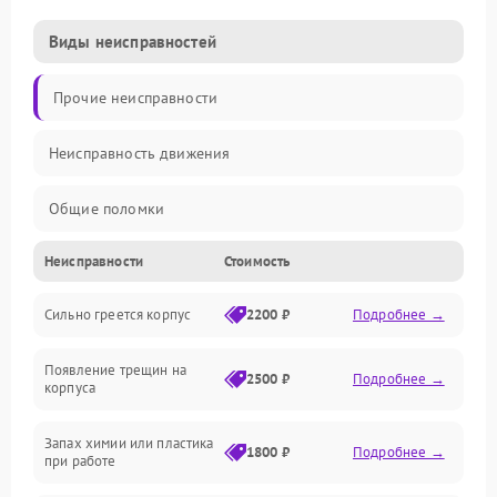
Виды неисправностей
Прочие неисправности
Неисправность движения
Общие поломки
Неисправности
Стоимость
Неисправность датчиков
Сильно греется корпус
2200 ₽
Подробнее →
Неисправность программного обеспечения
Появление трещин на
Проблемы с сигналом
2500 ₽
Подробнее →
корпуса
Неисправность резервуаров и систем подачи воды
Запах химии или пластика
1800 ₽
Подробнее →
при работе
Проблемы с механикой