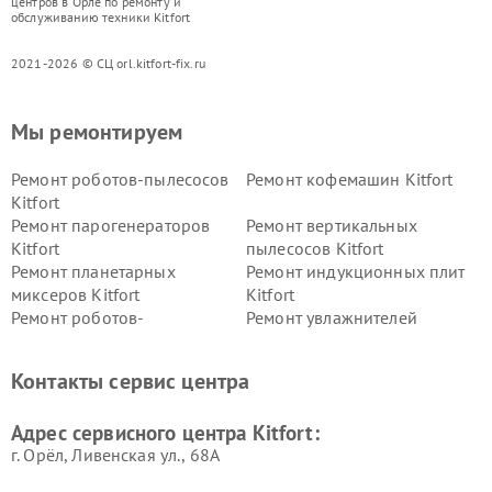
центров в Орле по ремонту и
обслуживанию техники Kitfort
2021-2026 © СЦ orl.kitfort-fix.ru
Мы ремонтируем
Ремонт роботов-пылесосов
Ремонт кофемашин Kitfort
Kitfort
Ремонт парогенераторов
Ремонт вертикальных
Kitfort
пылесосов Kitfort
Ремонт планетарных
Ремонт индукционных плит
миксеров Kitfort
Kitfort
Ремонт роботов-
Ремонт увлажнителей
стеклоочистителей Kitfort
воздуха Kitfort
Ремонт очистителей воздуха
Ремонт велотренажеров
Контакты сервис центра
Kitfort
Kitfort
Ремонт гладильных систем
Ремонт беговых дорожек
Адрес сервисного центра Kitfort:
Kitfort
Kitfort
г. Орёл, Ливенская ул., 68А