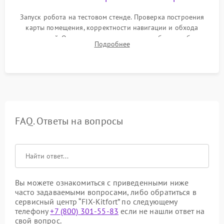
Запуск робота на тестовом стенде. Проверка построения
карты помещения, корректности навигации и обхода
препятствий. Оценка силы всасывания и работы турбины.
Подробнее
Тестирование автоматического возврата на док-станцию и
процесса зарядки.
FAQ. Ответы на вопросы
Вы можете ознакомиться с приведенными ниже
часто задаваемыми вопросами, либо обратиться в
сервисный центр “FIX-Kitfort” по следующему
телефону
+7 (800) 301-55-83
если не нашли ответ на
свой вопрос.