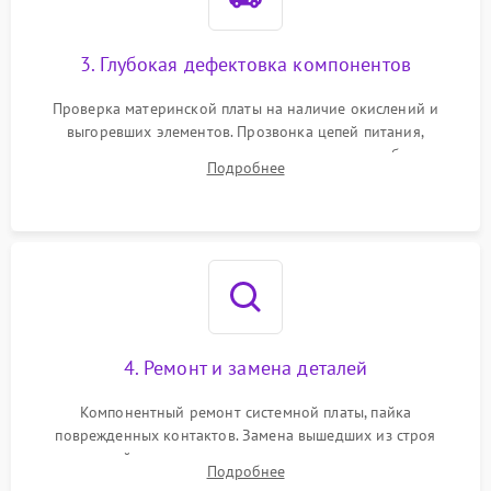
3. Глубокая дефектовка компонентов
Проверка материнской платы на наличие окислений и
выгоревших элементов. Прозвонка цепей питания,
тестирование приводных моторов колес и турбины
Подробнее
всасывания. Оценка состояния оптических и инфракрасных
датчиков, а также механизма лазерного дальномера.
4. Ремонт и замена деталей
Компонентный ремонт системной платы, пайка
поврежденных контактов. Замена вышедших из строя
двигателей, изношенного аккумулятора, неисправного
Подробнее
лидара или помпы подачи воды. Восстановление шлейфов и