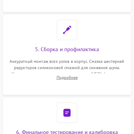
устранение последствий попадания влаги.
5. Сборка и профилактика
Аккуратный монтаж всех узлов в корпус. Смазка шестерней
редукторов силиконовой смазкой для снижения шума.
Установка новых расходных материалов (HEPA-фильтров,
Подробнее
микрофибры, щеток). Надежная фиксация разъемов и
проверка герметичности водяного контура.
6. Финальное тестирование и калибровка