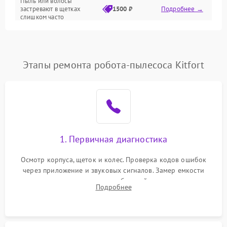
Пыль или волосы
застревают в щетках
1500 ₽
Подробнее →
слишком часто
Программные сбои
Этапы ремонта робота-пылесоса Kitfort
1. Первичная диагностика
Осмотр корпуса, щеток и колес. Проверка кодов ошибок
через приложение и звуковых сигналов. Замер емкости
аккумулятора и тестирование базовой станции зарядки.
Подробнее
Оценка работы лидара, бампера и датчиков падения для
локализации неисправности.