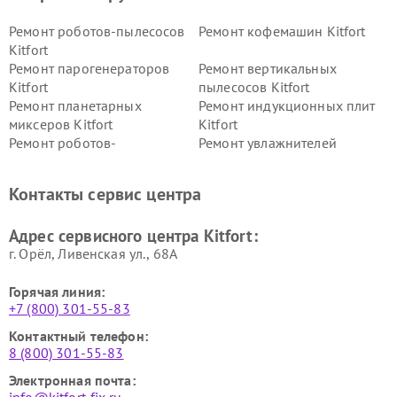
Ремонт роботов-пылесосов
Ремонт кофемашин Kitfort
Kitfort
Ремонт парогенераторов
Ремонт вертикальных
Kitfort
пылесосов Kitfort
Ремонт планетарных
Ремонт индукционных плит
миксеров Kitfort
Kitfort
Ремонт роботов-
Ремонт увлажнителей
стеклоочистителей Kitfort
воздуха Kitfort
Ремонт очистителей воздуха
Ремонт велотренажеров
Контакты сервис центра
Kitfort
Kitfort
Ремонт гладильных систем
Ремонт беговых дорожек
Адрес сервисного центра Kitfort:
Kitfort
Kitfort
г. Орёл, Ливенская ул., 68А
Горячая линия:
+7 (800) 301-55-83
Контактный телефон:
8 (800) 301-55-83
Электронная почта: