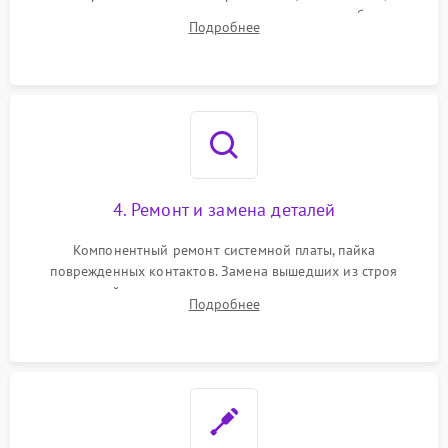
тестирование приводных моторов колес и турбины
Подробнее
всасывания. Оценка состояния оптических и инфракрасных
датчиков, а также механизма лазерного дальномера.
4. Ремонт и замена деталей
Компонентный ремонт системной платы, пайка
поврежденных контактов. Замена вышедших из строя
двигателей, изношенного аккумулятора, неисправного
Подробнее
лидара или помпы подачи воды. Восстановление шлейфов и
устранение последствий попадания влаги.