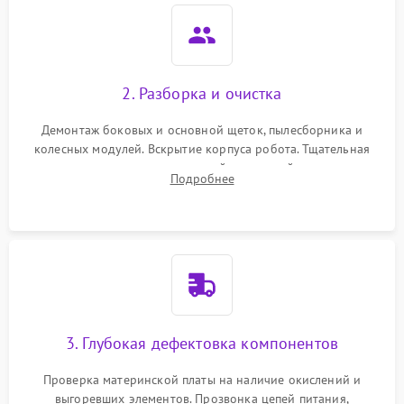
2. Разборка и очистка
Демонтаж боковых и основной щеток, пылесборника и
колесных модулей. Вскрытие корпуса робота. Тщательная
очистка внутренних полостей, шестерней и плат от
Подробнее
скопившейся пыли, волос и шерсти животных с
использованием сжатого воздуха и щеток.
3. Глубокая дефектовка компонентов
Проверка материнской платы на наличие окислений и
выгоревших элементов. Прозвонка цепей питания,