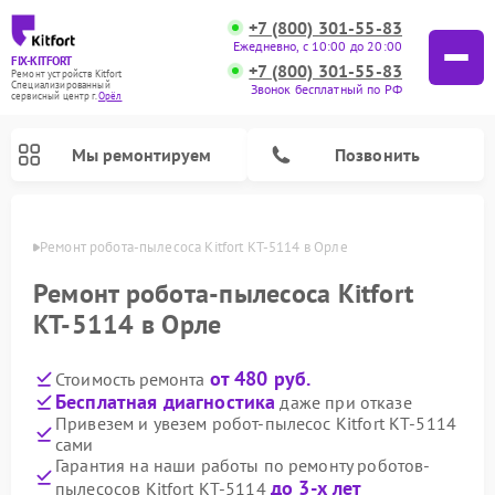
+7 (800) 301-55-83
Ежедневно, с 10:00 до 20:00
FIX-KITFORT
+7 (800) 301-55-83
Ремонт устройств Kitfort
Специализированный
Звонок бесплатный по РФ
cервисный центр г.
Орёл
Мы ремонтируем
Позвонить
 Орле
Ремонт робота-пылесоса Kitfort КТ-5114 в Орле
Ремонт робота-пылесоса Kitfort
КТ-5114 в Орле
от 480 руб.
Стоимость ремонта
Бесплатная диагностика
даже при отказе
Привезем и увезем робот-пылесос Kitfort КТ-5114
сами
Ремонт вертикальных пылесосов Kitfort
Ремонт индукционных плит Kitfort
Ремонт увлажнителей воздуха Kitfort
Ремонт роботов-стеклоочистителей Kitfort
Ремонт планетарных миксеров Kitfort
Ремонт очистителей воздуха Kitfort
Ремонт гладильных систем Kitfort
Гарантия на наши работы по ремонту роботов-
до 3-х лет
пылесосов Kitfort КТ-5114