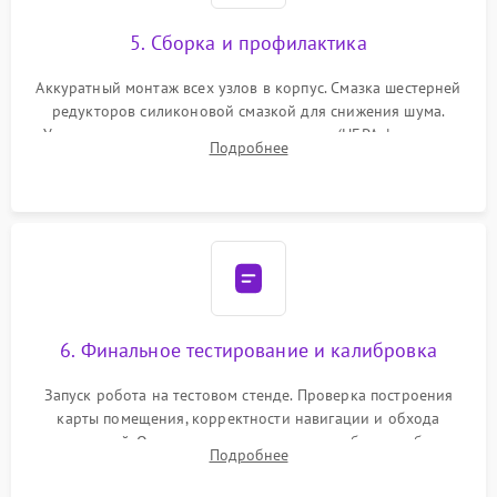
5. Сборка и профилактика
Аккуратный монтаж всех узлов в корпус. Смазка шестерней
редукторов силиконовой смазкой для снижения шума.
Установка новых расходных материалов (HEPA-фильтров,
Подробнее
микрофибры, щеток). Надежная фиксация разъемов и
проверка герметичности водяного контура.
6. Финальное тестирование и калибровка
Запуск робота на тестовом стенде. Проверка построения
карты помещения, корректности навигации и обхода
препятствий. Оценка силы всасывания и работы турбины.
Подробнее
Тестирование автоматического возврата на док-станцию и
процесса зарядки.