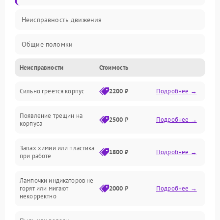
Неисправность движения
Общие поломки
Неисправности
Стоимость
Неисправность датчиков
Сильно греется корпус
2200 ₽
Подробнее →
Неисправность программного обеспечения
Появление трещин на
Проблемы с сигналом
2500 ₽
Подробнее →
корпуса
Неисправность резервуаров и систем подачи воды
Запах химии или пластика
1800 ₽
Подробнее →
при работе
Проблемы с механикой
Лампочки индикаторов не
горят или мигают
2000 ₽
Подробнее →
Батарея
некорректно
Режим работы