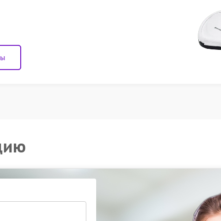
ны
цию