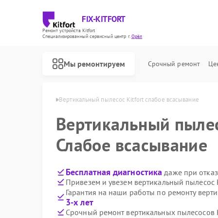
FIX-KITFORT
Ремонт устройств Kitfort
Специализированный cервисный центр г.
Орёл
Мы ремонтируем
Срочный ремонт
Це
осов Kitfort в Орле
Вертикальный пылесос Kitfort слабое всасывание
Вертикальный пыле
Слабое всасывание
Бесплатная диагностика
даже при отказ
Привезем и увезем вертикальный пылесос K
Гарантия на наши работы по ремонту верти
3-х лет
Срочный ремонт вертикальных пылесосов Ki
Ремонт роботов-пылесосов Kitfort
Ремонт парогенераторов Kitfort
Ремонт планетарных миксеров Kitfort
Ремонт индукционных плит Kitfort
Ремонт роботов-стеклоочистителей Kitfort
Ремонт увлажнителей воздуха Kitfort
Ремонт очистителей воздуха Kitfort
Ремонт велотренажеров Kitfort
Ремонт гладильных систем Kitfort
Ремонт беговых дорожек Kitfort