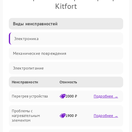
Kitfort
Виды неисправностей
Электроника
Механические повреждения
Электропитание
Неисправности
Стоимость
Парообразование
Перегрев устройства
2000 ₽
Подробнее →
Герметичность
Проблемы с
Механика
нагревательным
1900 ₽
Подробнее →
элементом