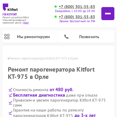
+7 (800) 301-55-83
Ежедневно, с 10:00 до 20:00
FIX-KITFORT
+7 (800) 301-55-83
Ремонт устройств Kitfort
Специализированный
Звонок бесплатный по РФ
cервисный центр г.
Орёл
Мы ремонтируем
Позвонить
 Орле
Ремонт парогенератора Kitfort КТ-975 в Орле
Ремонт парогенератора Kitfort
КТ-975 в Орле
от 480 руб.
Стоимость ремонта
Бесплатная диагностика
даже при отказе
Привезем и увезем парогенератор Kitfort КТ-975
сами
Ремонт вертикальных пылесосов Kitfort
Ремонт роботов-пылесосов Kitfort
Ремонт индукционных плит Kitfort
Ремонт увлажнителей воздуха Kitfort
Ремонт роботов-стеклоочистителей Kitfort
Ремонт планетарных миксеров Kitfort
Ремонт очистителей воздуха Kitfort
Ремонт гладильных систем Kitfort
Гарантия на наши работы по ремонту
до 3-х лет
парогенераторов Kitfort КТ-975