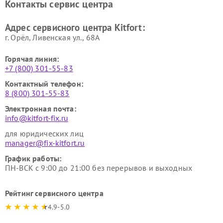
Контакты сервис центра
Kitfort
Kitfort
Ремонт гладильных систем
Ремонт беговых дорожек
Адрес сервисного центра Kitfort:
Kitfort
Kitfort
г. Орёл, Ливенская ул., 68А
Горячая линия:
+7 (800) 301-55-83
Контактный телефон:
8 (800) 301-55-83
Электронная почта:
info@kitfort-fix.ru
для юридических лиц
manager@fix-kitfort.ru
График работы:
ПН-ВСК с 9:00 до 21:00 без перерывов и выходных
Рейтинг сервисного центра
4.9-5.0