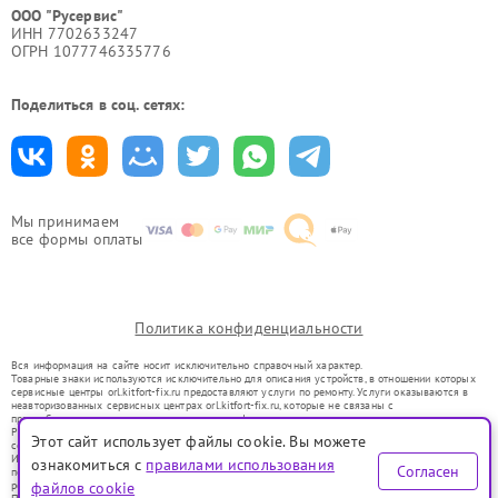
ООО "Русервис"
ИНН 7702633247
ОГРН 1077746335776
Поделиться в соц. сетях:
Мы принимаем
все формы оплаты
Политика конфиденциальности
Вся информация на сайте носит исключительно справочный характер.
Товарные знаки используются исключительно для описания устройств, в отношении которых
сервисные центры orl.kitfort-fix.ru предоставляют услуги по ремонту. Услуги оказываются в
неавторизованных сервисных центрах orl.kitfort-fix.ru, которые не связаны с
правообладателями товарных знаков или их официальными представителями.
Ремонт осуществляется для устройств, уже введенных в гражданский оборот в соответствии
Этот сайт использует файлы cookie. Вы можете
со статьей 1487 ГК РФ.
Использование товарных знаков не преследует цели индивидуализации услуг или введения
ознакомиться с
правилами использования
Согласен
потребителей в заблуждение, а служит для информирования о предоставляемых услугах по
ремонту техники указанных брендов.
файлов cookie