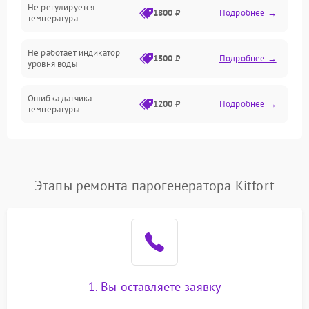
Не регулируется
1800 ₽
Подробнее →
температура
Не работает индикатор
1500 ₽
Подробнее →
уровня воды
Ошибка датчика
1200 ₽
Подробнее →
температуры
Не работает индикатор
1000 ₽
Подробнее →
Ошибка платы управления
1500 ₽
Подробнее →
Этапы ремонта парогенератора Kitfort
Сбой режима работы
1200 ₽
Подробнее →
Не сохраняет настройки
1200 ₽
Подробнее →
Не включается
1500 ₽
Подробнее →
1. Вы оставляете заявку