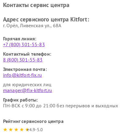
Ремонт очистителей воздуха
Ремонт велотренажеров
Контакты сервис центра
Kitfort
Kitfort
Ремонт гладильных систем
Ремонт беговых дорожек
Адрес сервисного центра Kitfort:
Kitfort
Kitfort
г. Орёл, Ливенская ул., 68А
Горячая линия:
+7 (800) 301-55-83
Контактный телефон:
8 (800) 301-55-83
Электронная почта:
info@kitfort-fix.ru
для юридических лиц
manager@fix-kitfort.ru
График работы:
ПН-ВСК с 9:00 до 21:00 без перерывов и выходных
Рейтинг сервисного центра
4.9-5.0