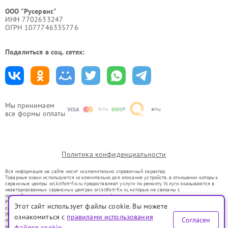
ООО "Русервис"
ИНН 7702633247
ОГРН 1077746335776
Поделиться в соц. сетях:
Мы принимаем
все формы оплаты
Политика конфиденциальности
Вся информация на сайте носит исключительно справочный характер.
Товарные знаки используются исключительно для описания устройств, в отношении которых
сервисные центры orl.kitfort-fix.ru предоставляют услуги по ремонту. Услуги оказываются в
неавторизованных сервисных центрах orl.kitfort-fix.ru, которые не связаны с
правообладателями товарных знаков или их официальными представителями.
Ремонт осуществляется для устройств, уже введенных в гражданский оборот в соответствии
Этот сайт использует файлы cookie. Вы можете
со статьей 1487 ГК РФ.
Использование товарных знаков не преследует цели индивидуализации услуг или введения
ознакомиться с
правилами использования
Согласен
потребителей в заблуждение, а служит для информирования о предоставляемых услугах по
ремонту техники указанных брендов.
файлов cookie