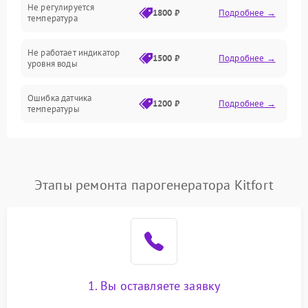
Не регулируется
1800 ₽
Подробнее →
температура
Не работает индикатор
1500 ₽
Подробнее →
уровня воды
Ошибка датчика
1200 ₽
Подробнее →
температуры
Не работает индикатор
1000 ₽
Подробнее →
Ошибка платы управления
1500 ₽
Подробнее →
Этапы ремонта парогенератора Kitfort
Сбой режима работы
1200 ₽
Подробнее →
Не сохраняет настройки
1200 ₽
Подробнее →
Не включается
1500 ₽
Подробнее →
1. Вы оставляете заявку