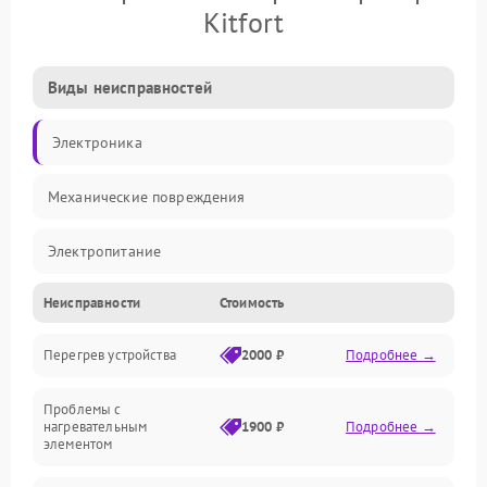
Kitfort
Виды неисправностей
Электроника
Механические повреждения
Электропитание
Неисправности
Стоимость
Парообразование
Перегрев устройства
2000 ₽
Подробнее →
Герметичность
Проблемы с
Механика
нагревательным
1900 ₽
Подробнее →
элементом