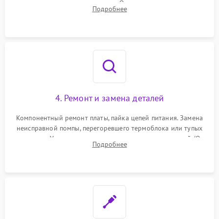
температуры и расходомера. Оценка степени износа
Подробнее
жерновов кофемолки, уплотнительных колец гидросистемы
и шестерней редуктора.
4. Ремонт и замена деталей
Компонентный ремонт платы, пайка цепей питания. Замена
неисправной помпы, перегоревшего термоблока или тупых
жерновов. Установка новых силиконовых уплотнителей (O-
Подробнее
ring) и тефлоновых трубок для надежного устранения
протечек.