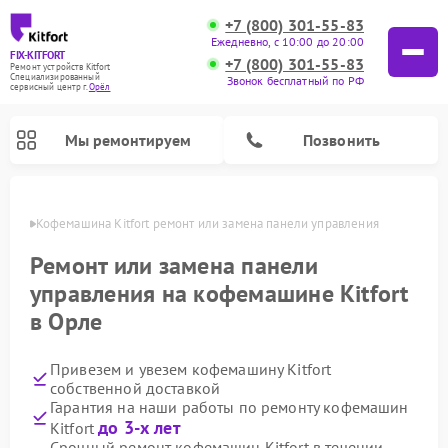
+7 (800) 301-55-83
Ежедневно, с 10:00 до 20:00
FIX-KITFORT
+7 (800) 301-55-83
Ремонт устройств Kitfort
Специализированный
Звонок бесплатный по РФ
cервисный центр г.
Орёл
Мы ремонтируем
Позвонить
 Орле
Кофемашина Kitfort ремонт или замена панели управления
Ремонт или замена панели
управления на кофемашине Kitfort
в Орле
Привезем и увезем кофемашину Kitfort
собственной доставкой
Гарантия на наши работы по ремонту кофемашин
Ремонт вертикальных пылесосов Kitfort
Ремонт роботов-пылесосов Kitfort
Ремонт индукционных плит Kitfort
Ремонт увлажнителей воздуха Kitfort
Ремонт роботов-стеклоочистителей Kitfort
Ремонт планетарных миксеров Kitfort
Ремонт очистителей воздуха Kitfort
Ремонт гладильных систем Kitfort
до 3-х лет
Kitfort
Срочный ремонт кофемашин Kitfort в течении