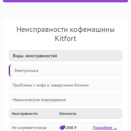
Неисправности кофемашины
Kitfort
Виды неисправностей
Электроника
Проблемы с кофе и заварочным блоком
Механические повреждения
Неисправности
Стоимость
Прочие неисправности
Не нагревается вода
1500 ₽
Подробнее →
Включение и работа