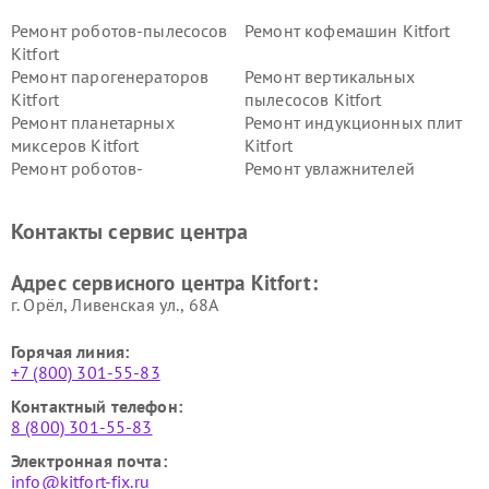
Ремонт роботов-пылесосов
Ремонт кофемашин Kitfort
Kitfort
Ремонт парогенераторов
Ремонт вертикальных
Kitfort
пылесосов Kitfort
Ремонт планетарных
Ремонт индукционных плит
миксеров Kitfort
Kitfort
Ремонт роботов-
Ремонт увлажнителей
стеклоочистителей Kitfort
воздуха Kitfort
Ремонт очистителей воздуха
Ремонт велотренажеров
Контакты сервис центра
Kitfort
Kitfort
Ремонт гладильных систем
Ремонт беговых дорожек
Адрес сервисного центра Kitfort:
Kitfort
Kitfort
г. Орёл, Ливенская ул., 68А
Горячая линия:
+7 (800) 301-55-83
Контактный телефон:
8 (800) 301-55-83
Электронная почта:
info@kitfort-fix.ru