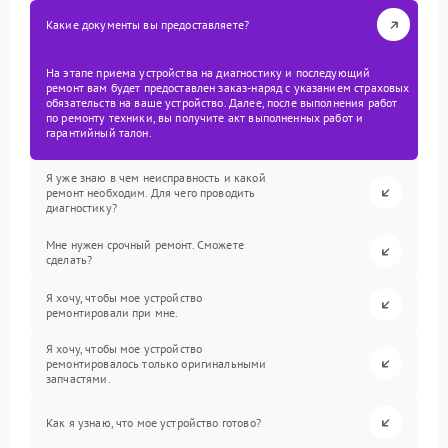
Какие документы вы предоставляете?
На этапе приема устройства на диагностику и последующий
ремонт вам будет предоставлен заказ-наряд с указанием страховых
обязательств на ваше устройство. Далее, после выполнения работ
по ремонту техники, вы получите акт выполненных работ и
гарантийный талон.
Я уже знаю в чем неисправность и какой
ремонт необходим. Для чего проводить
диагностику?
Мне нужен срочный ремонт. Сможете
сделать?
Я хочу, чтобы мое устройство
ремонтировали при мне.
Я хочу, чтобы мое устройство
ремонтировалось только оригинальными
запчастями.
Как я узнаю, что мое устройство готово?