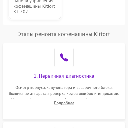
панели управления
кофемашины Kitfort
KT-702
Этапы ремонта кофемашины Kitfort
1. Первичная диагностика
Осмотр корпуса, капучинатора и заварочного блока.
Включение аппарата, проверка кодов ошибок и индикации.
Оценка работы помпы, термоблока и кофемолки на слух.
Подробнее
Измерение температуры и давления воды для выявления
локализации поломки.