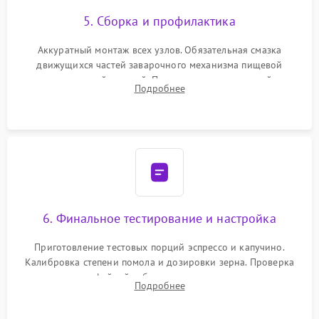
5. Сборка и профилактика
Аккуратный монтаж всех узлов. Обязательная смазка
движущихся частей заварочного механизма пищевой
силиконовой смазкой. Проведение программной
Подробнее
декальцинации и очистки системы от кофейных масел.
Надежная фиксация всех соединений.
6. Финальное тестирование и настройка
Приготовление тестовых порций эспрессо и капучино.
Калибровка степени помола и дозировки зерна. Проверка
плотности кофейной таблетки, температуры напитка и
Подробнее
качества молочной пены. Контроль отсутствия посторонних
шумов и протечек.