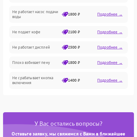
Не работает насос подачи
Проблемы с водой
1800 ₽
Подробнее →
воды
Проблемы с капучинатором и паром
Не подает кофе
2100 ₽
Подробнее →
Управление и электроника
Не работает дисплей
2500 ₽
Подробнее →
Программное обеспечение
Плохо взбивает пену
1800 ₽
Подробнее →
Не срабатывает кнопка
1400 ₽
Подробнее →
включения
Запах гари при работе
1800 ₽
Подробнее →
Постоянные сбои в работе
1500 ₽
Подробнее →
У Вас остались вопросы?
Оставьте заявку, мы свяжемся с Вами в ближайшее