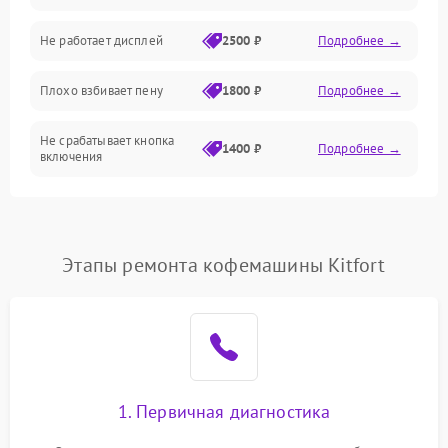
Управление и электроника
Не работает дисплей
2500 ₽
Подробнее →
Программное обеспечение
Плохо взбивает пену
1800 ₽
Подробнее →
Не срабатывает кнопка
1400 ₽
Подробнее →
включения
Запах гари при работе
1800 ₽
Подробнее →
Постоянные сбои в работе
1500 ₽
Подробнее →
Этапы ремонта кофемашины Kitfort
1. Первичная диагностика