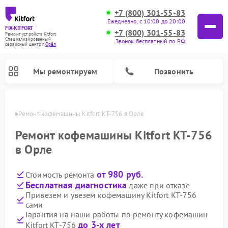
+7 (800) 301-55-83
Ежедневно, с 10:00 до 20:00
FIX-KITFORT
+7 (800) 301-55-83
Ремонт устройств Kitfort
Специализированный
Звонок бесплатный по РФ
cервисный центр г.
Орёл
Мы ремонтируем
Позвонить
 Орле
Ремонт кофемашины Kitfort KT-756 в Орле
Ремонт кофемашины Kitfort KT-756
в Орле
от 980 руб.
Стоимость ремонта
Бесплатная диагностика
даже при отказе
Привезем и увезем кофемашину Kitfort KT-756
сами
Ремонт вертикальных пылесосов Kitfort
Ремонт роботов-пылесосов Kitfort
Ремонт индукционных плит Kitfort
Ремонт увлажнителей воздуха Kitfort
Ремонт роботов-стеклоочистителей Kitfort
Ремонт планетарных миксеров Kitfort
Ремонт очистителей воздуха Kitfort
Ремонт гладильных систем Kitfort
Гарантия на наши работы по ремонту кофемашин
до 3-х лет
Kitfort KT-756