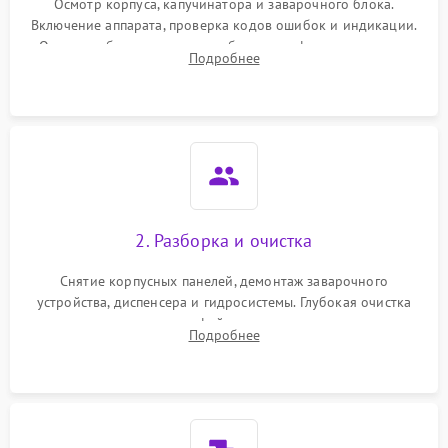
Осмотр корпуса, капучинатора и заварочного блока.
Включение аппарата, проверка кодов ошибок и индикации.
Оценка работы помпы, термоблока и кофемолки на слух.
Подробнее
Измерение температуры и давления воды для выявления
локализации поломки.
2. Разборка и очистка
Снятие корпусных панелей, демонтаж заварочного
устройства, диспенсера и гидросистемы. Глубокая очистка
внутренних узлов от кофейных масел, жмыха и накипи.
Подробнее
Промывка дренажных каналов и фильтров с использованием
специализированной химии.