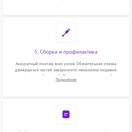
ring) и тефлоновых трубок для надежного устранения
протечек.
5. Сборка и профилактика
Аккуратный монтаж всех узлов. Обязательная смазка
движущихся частей заварочного механизма пищевой
силиконовой смазкой. Проведение программной
Подробнее
декальцинации и очистки системы от кофейных масел.
Надежная фиксация всех соединений.