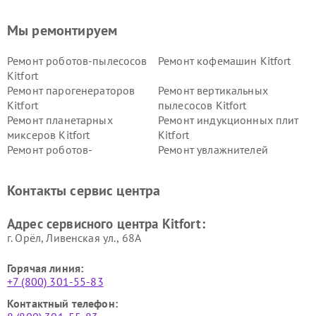
Мы ремонтируем
Ремонт роботов-пылесосов
Ремонт кофемашин Kitfort
Kitfort
Ремонт парогенераторов
Ремонт вертикальных
Kitfort
пылесосов Kitfort
Ремонт планетарных
Ремонт индукционных плит
миксеров Kitfort
Kitfort
Ремонт роботов-
Ремонт увлажнителей
стеклоочистителей Kitfort
воздуха Kitfort
Ремонт очистителей воздуха
Ремонт велотренажеров
Контакты сервис центра
Kitfort
Kitfort
Ремонт гладильных систем
Ремонт беговых дорожек
Адрес сервисного центра Kitfort:
Kitfort
Kitfort
г. Орёл, Ливенская ул., 68А
Горячая линия:
+7 (800) 301-55-83
Контактный телефон: