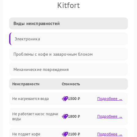
Kitfort
Виды неисправностей
Электроника
Проблемы с кофе и заварочным блоком
Механические повреждения
Неисправности
Стоимость
Прочие неисправности
Не нагревается вода
1500 ₽
Подробнее →
Включение и работа
Не работает насос подачи
Проблемы с водой
1800 ₽
Подробнее →
воды
Проблемы с капучинатором и паром
Не подает кофе
2100 ₽
Подробнее →