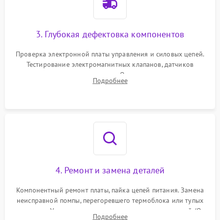
3. Глубокая дефектовка компонентов
Проверка электронной платы управления и силовых цепей.
Тестирование электромагнитных клапанов, датчиков
температуры и расходомера. Оценка степени износа
Подробнее
жерновов кофемолки, уплотнительных колец гидросистемы
и шестерней редуктора.
4. Ремонт и замена деталей
Компонентный ремонт платы, пайка цепей питания. Замена
неисправной помпы, перегоревшего термоблока или тупых
жерновов. Установка новых силиконовых уплотнителей (O-
Подробнее