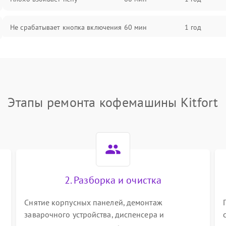
Не срабатывает кнопка включения
60 мин
1 год
Запах гари при работе
60 мин
1 год
Постоянные сбои в работе
60 мин
1 год
Этапы ремонта кофемашины Kitfort
2. Разборка и очистка
Снятие корпусных панелей, демонтаж
заварочного устройства, диспенсера и