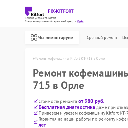
FIX-KITFORT
Ремонт устройств Kitfort
Специализированный cервисный центр г.
Орёл
Мы ремонтируем
Срочный ремонт
Це
ашин Kitfort в Орле
Ремонт кофемашины Kitfort KT-715 в Орле
Ремонт кофемашины 
715 в Орле
от 980 руб.
Стоимость ремонта
Бесплатная диагностика
даже при отказ
Привезем и увезем кофемашину Kitfort KT-
Гарантия на наши работы по ремонту кофе
лет
Ремонт роботов-пылесосов Kitfort
Ремонт парогенераторов Kitfort
Ремонт вертикальных пылесосов Kitfort
Ремонт планетарных миксеров Kitfort
Ремонт индукционных плит Kitfort
Ремонт роботов-стеклоочистителей Kitfort
Ремонт увлажнителей воздуха Kitfort
Ремонт очистителей воздуха Kitfort
Ремонт велотренажеров Kitfort
Ремонт гладильных систем Kitfort
Ремонт беговых дорожек Kitfort