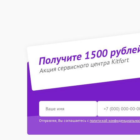
Получите 1500 рубле
Акция сервисного центра Kitfort
Отправляя, Вы соглашаетесь с
политикой конфиденциально