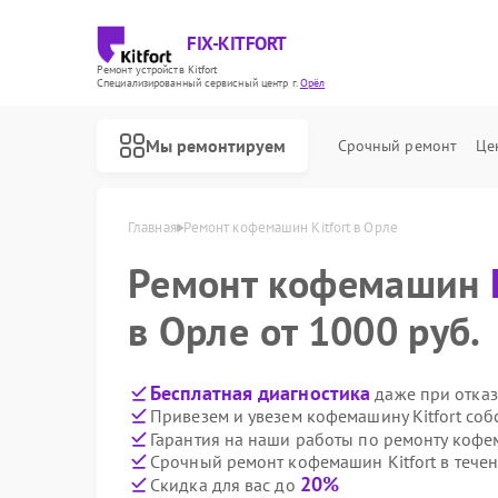
FIX-KITFORT
Ремонт устройств Kitfort
Специализированный cервисный центр г.
Орёл
Мы ремонтируем
Срочный ремонт
Це
Главная
Ремонт кофемашин Kitfort в Орле
Ремонт кофемашин
в Орле от 1000 руб.
Бесплатная диагностика
даже при отказ
Привезем и увезем кофемашину Kitfort соб
Гарантия на наши работы по ремонту кофе
Срочный ремонт кофемашин Kitfort в течен
20%
Скидка для вас до
Ремонт роботов-пылесосов Kitfort
Ремонт парогенераторов Kitfort
Ремонт вертикальных пылесосов Kitfort
Ремонт планетарных миксеров Kitfort
Ремонт индукционных плит Kitfort
Ремонт роботов-стеклоочистителей Kitfort
Ремонт увлажнителей воздуха Kitfort
Ремонт очистителей воздуха Kitfort
Ремонт велотренажеров Kitfort
Ремонт гладильных систем Kitfort
Ремонт беговых дорожек Kitfort