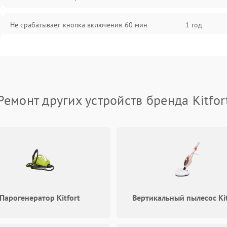
Не срабатывает кнопка включения
60 мин
1 год
Запах гари при работе
60 мин
1 год
Постоянные сбои в работе
60 мин
1 год
Ремонт других устройств бренда Kitfor
Парогенератор Kitfort
Вертикальный пылесос Kit