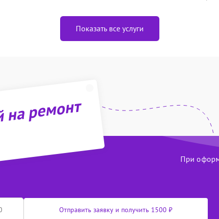
Показать все услуги
й на ремонт
При оформл
Отправить заявку и получить 1500 ₽