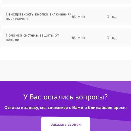
Неисправность кнопки включения/
60 мин
1 год
выключения
Поломка системы защиты от
60 мин
1 год
накипи
Неисправность индикатора уровня
60 мин
1 год
воды
Поломка системы автоматического
60 мин
1 год
отключения
У Вас остались вопросы?
Неисправность системы подачи
60 мин
1 год
пара
Оставьте заявку, мы свяжемся с Вами в ближайшее время
Поломка сетевого шнура
60 мин
1 год
Заказать звонок