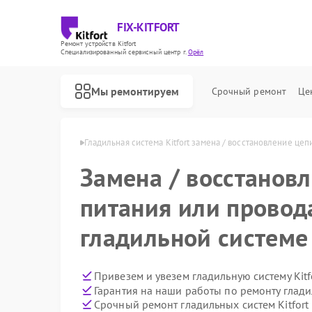
FIX-KITFORT
Ремонт устройств Kitfort
Специализированный cервисный центр г.
Орёл
Мы ремонтируем
Срочный ремонт
Це
стем Kitfort в Орле
Гладильная система Kitfort замена / восстановление цеп
Замена / восстанов
питания или провод
гладильной системе 
Привезем и увезем гладильную систему Kitf
Гарантия на наши работы по ремонту глади
Срочный ремонт гладильных систем Kitfort 
Ремонт роботов-пылесосов Kitfort
Ремонт парогенераторов Kitfort
Ремонт вертикальных пылесосов Kitfort
Ремонт планетарных миксеров Kitfort
Ремонт индукционных плит Kitfort
Ремонт роботов-стеклоочистителей Kitfort
Ремонт увлажнителей воздуха Kitfort
Ремонт очистителей воздуха Kitfort
Ремонт велотренажеров Kitfort
Ремонт беговых дорожек Kitfort