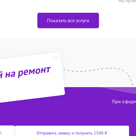
Мы прове
Показать все услуги
й на ремонт
При оформл
Отправить заявку и получить 1500 ₽