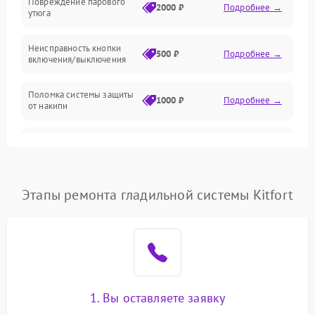
Повреждение парового
2000 ₽
Подробнее →
утюга
Неисправность кнопки
500 ₽
Подробнее →
включения/выключения
Поломка системы защиты
1000 ₽
Подробнее →
от накипи
Неисправность
500 ₽
Подробнее →
индикатора уровня воды
Поломка системы
Этапы ремонта гладильной системы Kitfort
автоматического
1500 ₽
Подробнее →
отключения
Неисправность системы
2000 ₽
Подробнее →
подачи пара
Поломка сетевого шнура
500 ₽
Подробнее →
1. Вы оставляете заявку