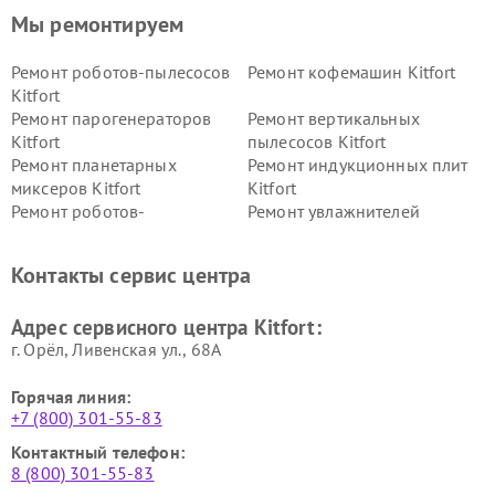
Мы ремонтируем
Ремонт роботов-пылесосов
Ремонт кофемашин Kitfort
Kitfort
Ремонт парогенераторов
Ремонт вертикальных
Kitfort
пылесосов Kitfort
Ремонт планетарных
Ремонт индукционных плит
миксеров Kitfort
Kitfort
Ремонт роботов-
Ремонт увлажнителей
стеклоочистителей Kitfort
воздуха Kitfort
Ремонт очистителей воздуха
Ремонт велотренажеров
Контакты сервис центра
Kitfort
Kitfort
Ремонт гладильных систем
Ремонт беговых дорожек
Адрес сервисного центра Kitfort:
Kitfort
Kitfort
г. Орёл, Ливенская ул., 68А
Горячая линия:
+7 (800) 301-55-83
Контактный телефон:
8 (800) 301-55-83