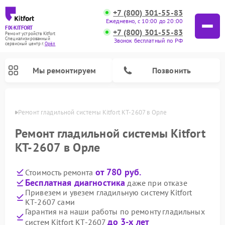
+7 (800) 301-55-83
Ежедневно, с 10:00 до 20:00
FIX-KITFORT
+7 (800) 301-55-83
Ремонт устройств Kitfort
Специализированный
Звонок бесплатный по РФ
cервисный центр г.
Орёл
Мы ремонтируем
Позвонить
 Орле
Ремонт гладильной системы Kitfort КТ-2607 в Орле
Ремонт гладильной системы Kitfort
КТ-2607 в Орле
от 780 руб.
Стоимость ремонта
Бесплатная диагностика
даже при отказе
Привезем и увезем гладильную систему Kitfort
КТ-2607 сами
Ремонт роботов-стеклоочистителей Kitfort
Ремонт роботов-пылесосов Kitfort
Ремонт планетарных миксеров Kitfort
Ремонт очистителей воздуха Kitfort
Ремонт вертикальных пылесосов Kitfort
Ремонт индукционных плит Kitfort
Ремонт увлажнителей воздуха Kitfort
Гарантия на наши работы по ремонту гладильных
до 3-х лет
систем Kitfort КТ-2607