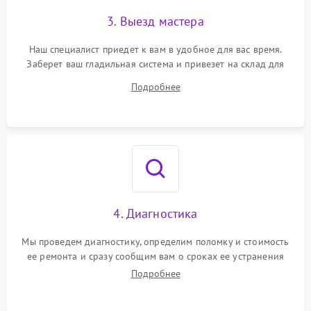
3. Выезд мастера
Неисправность кнопок
500 ₽
Подробнее →
управления
Наш специалист приедет к вам в удобное для вас время.
Заберет ваш гладильная система и привезет на склад для
Неисправность системы
автоматического
диагностики.
1500 ₽
Подробнее →
Подробнее
отключения
Неисправность
2000 ₽
Подробнее →
индикаторов (дисплея)
4. Диагностика
Мы проведем диагностику, определим поломку и стоимость
ее ремонта и сразу сообщим вам о сроках ее устранения
Подробнее