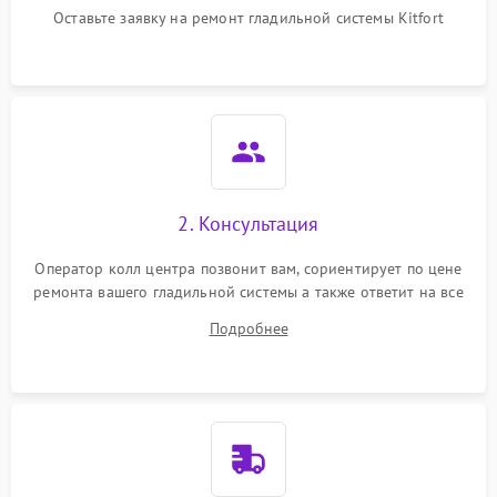
Оставьте заявку на ремонт гладильной системы Kitfort
Неисправность системы
1500 ₽
Подробнее →
регулировки температуры
Поломка системы защиты
1000 ₽
Подробнее →
от перегрева
Повреждение внутренних
500 ₽
Подробнее →
проводов
2. Консультация
Проблемы с регулировкой
1500 ₽
Подробнее →
температуры
Оператор колл центра позвонит вам, сориентирует по цене
ремонта вашего гладильной системы а также ответит на все
Неисправность датчиков
ваши вопросы.
1000 ₽
Подробнее →
Подробнее
давления
Неисправность блока
1500 ₽
Подробнее →
питания
Проблемы с пайкой на
1000 ₽
Подробнее →
плате