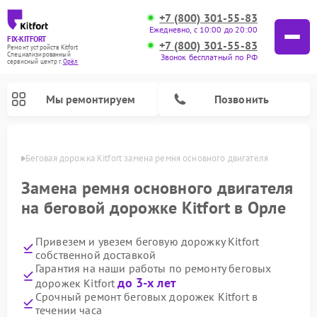
+7 (800) 301-55-83
Ежедневно, с 10:00 до 20:00
FIX-KITFORT
+7 (800) 301-55-83
Ремонт устройств Kitfort
Специализированный
Звонок бесплатный по РФ
cервисный центр г.
Орёл
Мы ремонтируем
Позвонить
 Орле
Беговая дорожка Kitfort замена ремня основного двигателя
Замена ремня основного двигателя
на беговой дорожке Kitfort в Орле
Привезем и увезем беговую дорожку Kitfort
собственной доставкой
Гарантия на наши работы по ремонту беговых
до 3-х лет
дорожек Kitfort
Ремонт роботов-стеклоочистителей Kitfort
Ремонт роботов-пылесосов Kitfort
Ремонт планетарных миксеров Kitfort
Ремонт очистителей воздуха Kitfort
Ремонт гладильных систем Kitfort
Ремонт вертикальных пылесосов Kitfort
Ремонт индукционных плит Kitfort
Ремонт увлажнителей воздуха Kitfort
Срочный ремонт беговых дорожек Kitfort в
течении часа