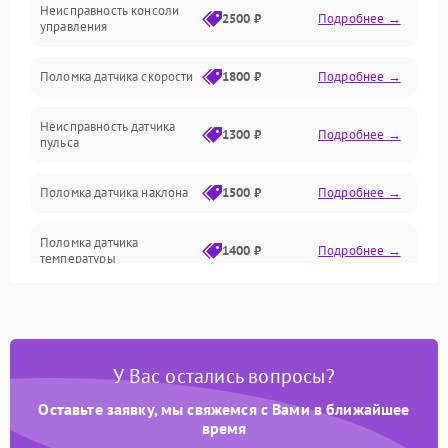
Неисправность консоли
Механические повреждения
2500 ₽
Подробнее →
управления
Поломка датчика скорости
1800 ₽
Подробнее →
Неисправность датчика
1300 ₽
Подробнее →
пульса
Поломка датчика наклона
1500 ₽
Подробнее →
Поломка датчика
1400 ₽
Подробнее →
температуры
Поломка кнопок
700 ₽
Подробнее →
управления
У Вас остались вопросы?
Поломка датчика наклона
1500 ₽
Подробнее →
полотна
Оставьте заявку, мы свяжемся с Вами в ближайшее
время
Поломка датчика шагов
1400 ₽
Подробнее →