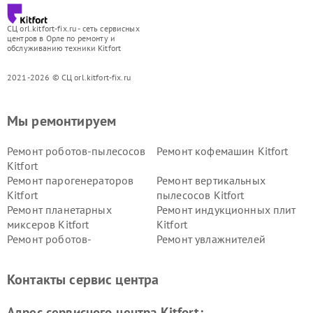
СЦ orl.kitfort-fix.ru - сеть сервисных
центров в Орле по ремонту и
обслуживанию техники Kitfort
2021-2026 © СЦ orl.kitfort-fix.ru
Мы ремонтируем
Ремонт роботов-пылесосов
Ремонт кофемашин Kitfort
Kitfort
Ремонт парогенераторов
Ремонт вертикальных
Kitfort
пылесосов Kitfort
Ремонт планетарных
Ремонт индукционных плит
миксеров Kitfort
Kitfort
Ремонт роботов-
Ремонт увлажнителей
стеклоочистителей Kitfort
воздуха Kitfort
Ремонт очистителей воздуха
Ремонт велотренажеров
Контакты сервис центра
Kitfort
Kitfort
Ремонт гладильных систем
Ремонт беговых дорожек
Адрес сервисного центра Kitfort:
Kitfort
Kitfort