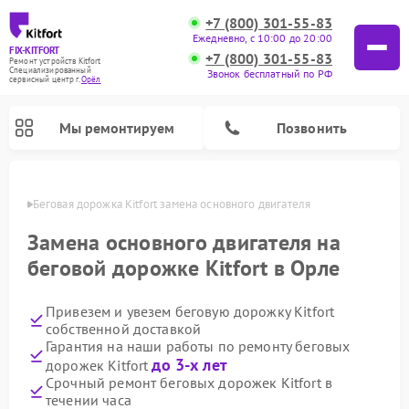
+7 (800) 301-55-83
Ежедневно, с 10:00 до 20:00
FIX-KITFORT
+7 (800) 301-55-83
Ремонт устройств Kitfort
Специализированный
Звонок бесплатный по РФ
cервисный центр г.
Орёл
Мы ремонтируем
Позвонить
 Орле
Беговая дорожка Kitfort замена основного двигателя
Замена основного двигателя на
беговой дорожке Kitfort в Орле
Привезем и увезем беговую дорожку Kitfort
собственной доставкой
Гарантия на наши работы по ремонту беговых
до 3-х лет
дорожек Kitfort
Ремонт роботов-стеклоочистителей Kitfort
Ремонт роботов-пылесосов Kitfort
Ремонт планетарных миксеров Kitfort
Ремонт очистителей воздуха Kitfort
Ремонт гладильных систем Kitfort
Ремонт вертикальных пылесосов Kitfort
Ремонт индукционных плит Kitfort
Ремонт увлажнителей воздуха Kitfort
Срочный ремонт беговых дорожек Kitfort в
течении часа