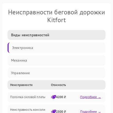
Неисправности беговой дорожки
Kitfort
Виды неисправностей
Электроника
Механика
Управление
Неисправности
Стоимость
Электропитание
Поломка силовой платы
4200 ₽
Подробнее →
Электрика
Неисправность консоли
Механические повреждения
2500 ₽
Подробнее →