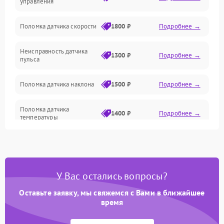
управления
Поломка датчика скорости
1800 ₽
Подробнее →
Неисправность датчика
1300 ₽
Подробнее →
пульса
Поломка датчика наклона
1500 ₽
Подробнее →
Поломка датчика
1400 ₽
Подробнее →
температуры
Поломка кнопок
700 ₽
Подробнее →
управления
У Вас остались вопросы?
Поломка датчика наклона
1500 ₽
Подробнее →
полотна
Оставьте заявку, мы свяжемся с Вами в ближайшее
время
Поломка датчика шагов
1400 ₽
Подробнее →