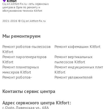
СЦ orl.kitfort-fix.ru - сеть сервисных
центров в Орле по ремонту и
обслуживанию техники Kitfort
2021-2026 © СЦ orl.kitfort-fix.ru
Мы ремонтируем
Ремонт роботов-пылесосов
Ремонт кофемашин Kitfort
Kitfort
Ремонт парогенераторов
Ремонт вертикальных
Kitfort
пылесосов Kitfort
Ремонт планетарных
Ремонт индукционных плит
миксеров Kitfort
Kitfort
Ремонт роботов-
Ремонт увлажнителей
стеклоочистителей Kitfort
воздуха Kitfort
Ремонт очистителей воздуха
Ремонт велотренажеров
Контакты сервис центра
Kitfort
Kitfort
Ремонт гладильных систем
Ремонт беговых дорожек
Адрес сервисного центра Kitfort:
Kitfort
Kitfort
г. Орёл, Ливенская ул., 68А