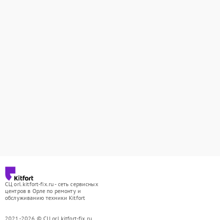
СЦ orl.kitfort-fix.ru - сеть сервисных
центров в Орле по ремонту и
обслуживанию техники Kitfort
2021-2026 © СЦ orl.kitfort-fix.ru