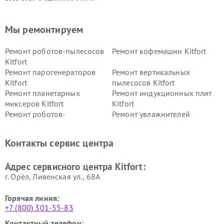
Мы ремонтируем
Ремонт роботов-пылесосов
Ремонт кофемашин Kitfort
Kitfort
Ремонт парогенераторов
Ремонт вертикальных
Kitfort
пылесосов Kitfort
Ремонт планетарных
Ремонт индукционных плит
миксеров Kitfort
Kitfort
Ремонт роботов-
Ремонт увлажнителей
стеклоочистителей Kitfort
воздуха Kitfort
Ремонт очистителей воздуха
Ремонт велотренажеров
Контакты сервис центра
Kitfort
Kitfort
Ремонт гладильных систем
Ремонт беговых дорожек
Адрес сервисного центра Kitfort:
Kitfort
Kitfort
г. Орёл, Ливенская ул., 68А
Горячая линия:
+7 (800) 301-55-83
Контактный телефон: