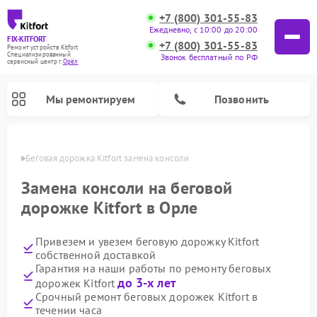
+7 (800) 301-55-83
Ежедневно, с 10:00 до 20:00
FIX-KITFORT
+7 (800) 301-55-83
Ремонт устройств Kitfort
Специализированный
Звонок бесплатный по РФ
cервисный центр г.
Орёл
Мы ремонтируем
Позвонить
 Орле
Беговая дорожка Kitfort замена консоли
Замена консоли на беговой
дорожке Kitfort в Орле
Привезем и увезем беговую дорожку Kitfort
собственной доставкой
Гарантия на наши работы по ремонту беговых
до 3-х лет
дорожек Kitfort
Ремонт роботов-стеклоочистителей Kitfort
Ремонт роботов-пылесосов Kitfort
Ремонт планетарных миксеров Kitfort
Ремонт очистителей воздуха Kitfort
Ремонт гладильных систем Kitfort
Ремонт вертикальных пылесосов Kitfort
Ремонт индукционных плит Kitfort
Ремонт увлажнителей воздуха Kitfort
Срочный ремонт беговых дорожек Kitfort в
течении часа