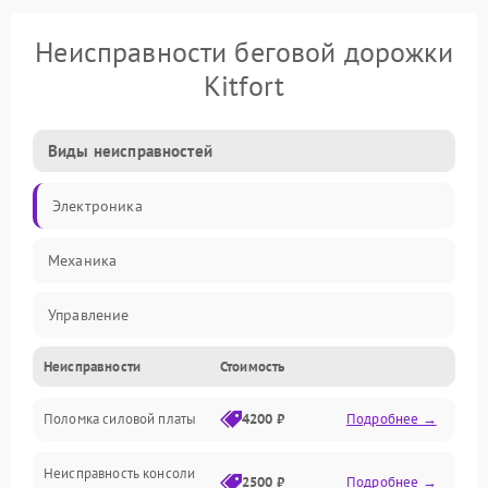
Неисправности беговой дорожки
Kitfort
Виды неисправностей
Электроника
Механика
Управление
Неисправности
Стоимость
Электропитание
Поломка силовой платы
4200 ₽
Подробнее →
Электрика
Неисправность консоли
Механические повреждения
2500 ₽
Подробнее →