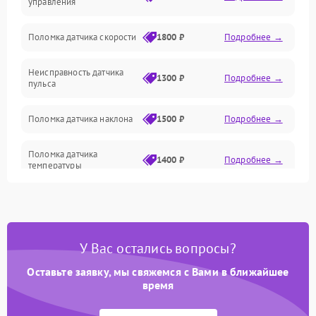
управления
Поломка датчика скорости
1800 ₽
Подробнее →
Неисправность датчика
1300 ₽
Подробнее →
пульса
Поломка датчика наклона
1500 ₽
Подробнее →
Поломка датчика
1400 ₽
Подробнее →
температуры
Поломка кнопок
700 ₽
Подробнее →
управления
У Вас остались вопросы?
Поломка датчика наклона
1500 ₽
Подробнее →
полотна
Оставьте заявку, мы свяжемся с Вами в ближайшее
время
Поломка датчика шагов
1400 ₽
Подробнее →