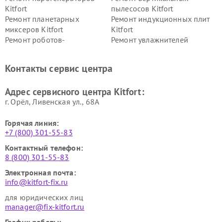
Kitfort
пылесосов Kitfort
Ремонт планетарных
Ремонт индукционных плит
миксеров Kitfort
Kitfort
Ремонт роботов-
Ремонт увлажнителей
стеклоочистителей Kitfort
воздуха Kitfort
Ремонт очистителей воздуха
Ремонт велотренажеров
Контакты сервис центра
Kitfort
Kitfort
Ремонт гладильных систем
Ремонт беговых дорожек
Адрес сервисного центра Kitfort:
Kitfort
Kitfort
г. Орёл, Ливенская ул., 68А
Горячая линия:
+7 (800) 301-55-83
Контактный телефон:
8 (800) 301-55-83
Электронная почта:
info@kitfort-fix.ru
для юридических лиц
manager@fix-kitfort.ru