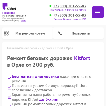
+7 (800) 301-55-83
Ежедневно, с 10:00 до 20:00
FIX-KITFORT
+7 (800) 301-55-83
Ремонт устройств Kitfort
Специализированный
Звонок бесплатный по РФ
cервисный центр г.
Орёл
Мы ремонтируем
Позвонить
Главная
Ремонт беговых дорожек Kitfort в Орле
Ремонт беговых дорожек
Kitfort
в Орле от 200 руб.
Бесплатная диагностика
даже при отказе от
ремонта
Привезем и увезем беговую дорожку Kitfort
собственной доставкой
Гарантия на наши работы по ремонту беговых
Ремонт роботов-стеклоочистителей Kitfort
Ремонт роботов-пылесосов Kitfort
Ремонт планетарных миксеров Kitfort
Ремонт очистителей воздуха Kitfort
Ремонт гладильных систем Kitfort
Ремонт вертикальных пылесосов Kitfort
Ремонт индукционных плит Kitfort
Ремонт увлажнителей воздуха Kitfort
до 3-х лет
дорожек Kitfort
Срочный ремонт беговых дорожек Kitfort в